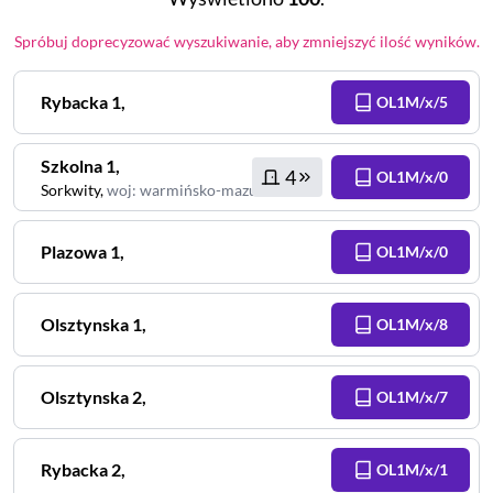
Spróbuj doprecyzować wyszukiwanie, aby zmniejszyć ilość wyników.
Rybacka
1
,
OL1M/x/5
Szkolna
1
,
4
OL1M/x/0
Sorkwity
,
woj
:
warmińsko-mazurskie
Plazowa
1
,
OL1M/x/0
Olsztynska
1
,
OL1M/x/8
Olsztynska
2
,
OL1M/x/7
Rybacka
2
,
OL1M/x/1