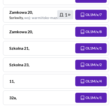
Zamkowa
20
,
1
OL1M/x/7
Sorkwity
,
woj
:
warmińsko-mazurskie
Zamkowa
20
,
OL1M/x/8
Szkolna
21
,
OL1M/x/1
Szkolna
23
,
OL1M/x/2
11
,
OL1M/x/4
32a
,
OL1M/x/1