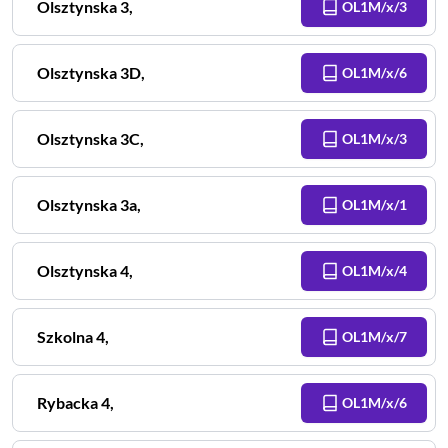
Olsztynska
3
,
OL1M/x/3
Olsztynska
3D
,
OL1M/x/6
Olsztynska
3C
,
OL1M/x/3
Olsztynska
3a
,
OL1M/x/1
Olsztynska
4
,
OL1M/x/4
Szkolna
4
,
OL1M/x/7
Rybacka
4
,
OL1M/x/6