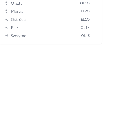
Olsztyn
OL1O
Morąg
EL2O
Ostróda
EL1O
Pisz
OL1P
Szczytno
OL1S