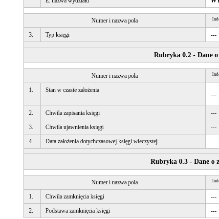
E: nazwa wydziału
WY
Ind
Numer i nazwa pola
3.
Typ księgi
---
Rubryka 0.2 - Dane o 
Ind
Numer i nazwa pola
1.
Stan w czasie założenia
---
2.
Chwila zapisania księgi
---
3.
Chwila ujawnienia księgi
---
4.
Data założenia dotychczasowej księgi wieczystej
---
Rubryka 0.3 - Dane o z
Ind
Numer i nazwa pola
1.
Chwila zamknięcia księgi
---
2.
Podstawa zamknięcia księgi
---