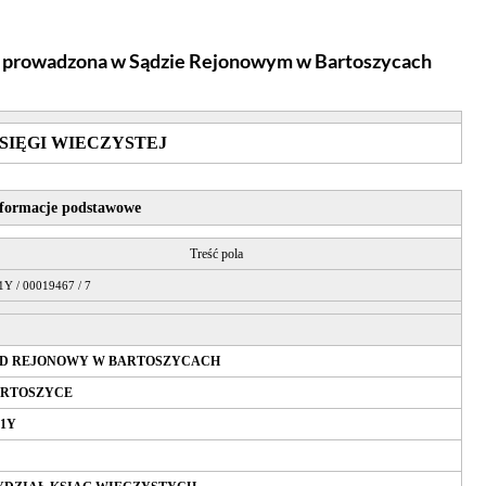
ej prowadzona w Sądzie Rejonowym
w Bartoszycach
SIĘGI WIECZYSTEJ
nformacje podstawowe
Treść pola
Y / 00019467 / 7
D REJONOWY W BARTOSZYCACH
RTOSZYCE
1Y