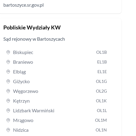
bartoszyce.sr.gov.pl
Pobliskie Wydziały KW
Sąd rejonowy
w Bartoszycach
Biskupiec
OL1B
Braniewo
EL1B
Elbląg
EL1E
Giżycko
OL1G
Węgorzewo
OL2G
Kętrzyn
OL1K
Lidzbark Warmiński
OL1L
Mrągowo
OL1M
Nidzica
OL1N