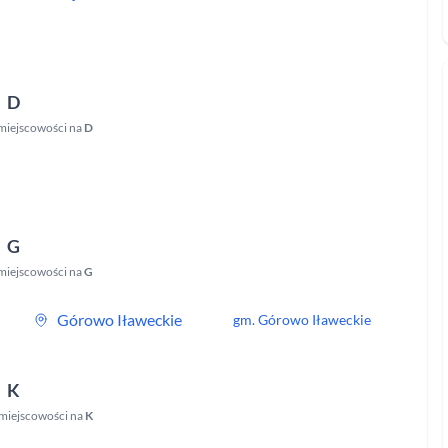
D
miejscowości na
D
G
miejscowości na
G
Górowo Iławeckie
gm.
Górowo Iławeckie
K
miejscowości na
K