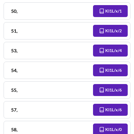
50
,
KI1L/x/1
51
,
KI1L/x/2
53
,
KI1L/x/4
54
,
KI1L/x/6
55
,
KI1L/x/6
57
,
KI1L/x/6
58
,
KI1L/x/0