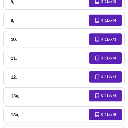
5
,
KI1L/x/3
8
,
KI1L/x/4
10
,
KI1L/x/1
11
,
KI1L/x/4
12
,
KI1L/x/1
13a
,
KI1L/x/4
13a
,
KI1L/x/8