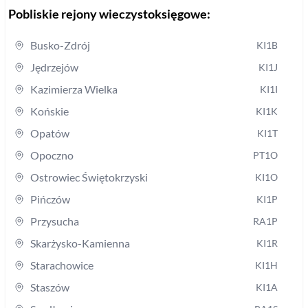
Pobliskie rejony wieczystoksięgowe:
Busko-Zdrój
KI1B
Jędrzejów
KI1J
Kazimierza Wielka
KI1I
Końskie
KI1K
Opatów
KI1T
Opoczno
PT1O
Ostrowiec Świętokrzyski
KI1O
Pińczów
KI1P
Przysucha
RA1P
Skarżysko-Kamienna
KI1R
Starachowice
KI1H
Staszów
KI1A