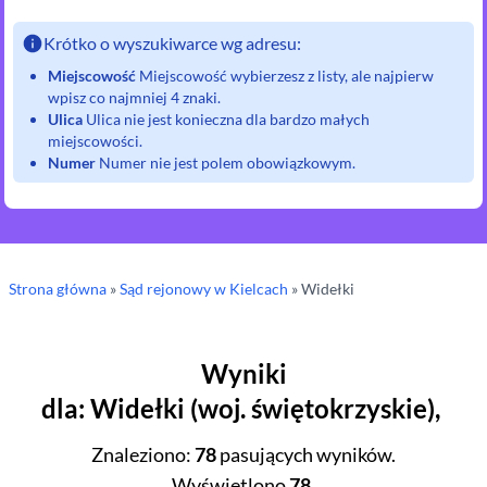
Krótko o wyszukiwarce wg adresu:
Miejscowość
Miejscowość wybierzesz z listy, ale najpierw
wpisz co najmniej 4 znaki.
Ulica
Ulica nie jest konieczna dla bardzo małych
miejscowości.
Numer
Numer nie jest polem obowiązkowym.
Strona główna
»
Sąd rejonowy
w Kielcach
»
Widełki
Wyniki
dla
:
Widełki
(
woj.
świętokrzyskie
),
Znaleziono
:
78
pasujących wyników.
Wyświetlono
78
.