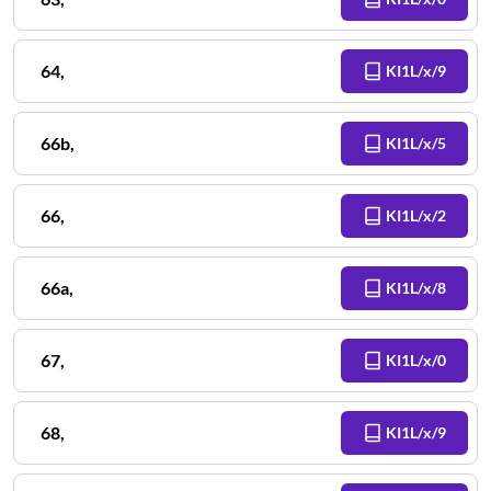
64
,
KI1L/x/9
66b
,
KI1L/x/5
66
,
KI1L/x/2
66a
,
KI1L/x/8
67
,
KI1L/x/0
68
,
KI1L/x/9