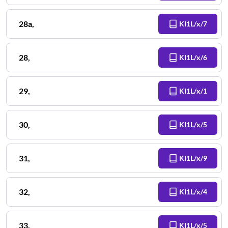
28a
,
KI1L/x/7
28
,
KI1L/x/6
29
,
KI1L/x/1
30
,
KI1L/x/5
31
,
KI1L/x/9
32
,
KI1L/x/4
33
,
KI1L/x/5