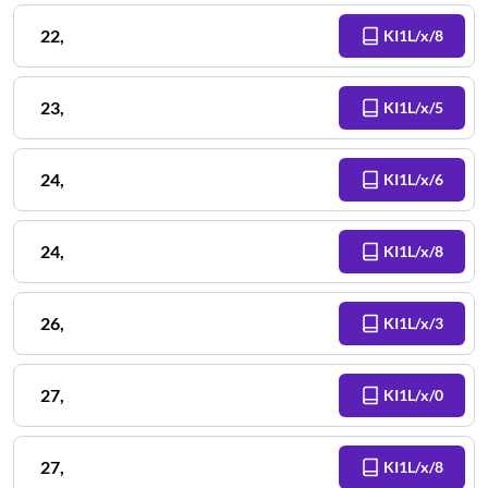
22
,
KI1L/x/8
23
,
KI1L/x/5
24
,
KI1L/x/6
24
,
KI1L/x/8
26
,
KI1L/x/3
27
,
KI1L/x/0
27
,
KI1L/x/8