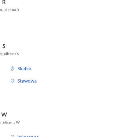
R
ór
,
ulice na
R
S
ór
,
ulice na
S
Skałka
Stawowa
W
r
,
ulice na
W
Wiosenna