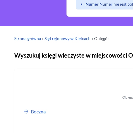
Numer
Numer nie jest p
Strona główna
»
Sąd rejonowy
w Kielcach
»
Oblęgór
Wyszukuj księgi wieczyste w miejscowości
O
Oblęg
Boczna