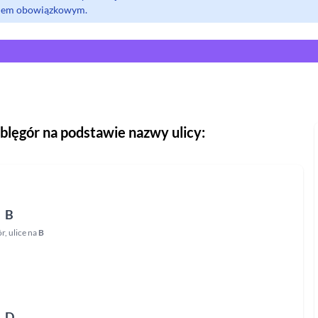
olem obowiązkowym.
blęgór
na podstawie nazwy ulicy:
B
ór
,
ulice na
B
D