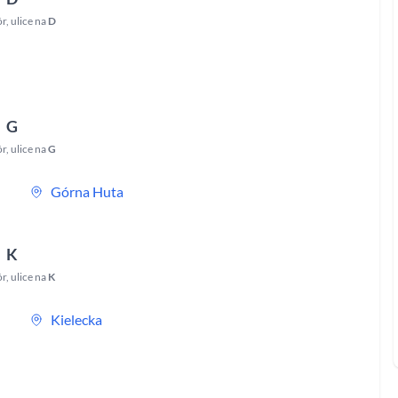
ór
,
ulice na
D
G
ór
,
ulice na
G
Górna Huta
K
ór
,
ulice na
K
Kielecka