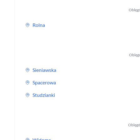
Oblęg
Rolna
Oblęg
Sieniawska
Spacerowa
Studzianki
Oblęgó
Widoma