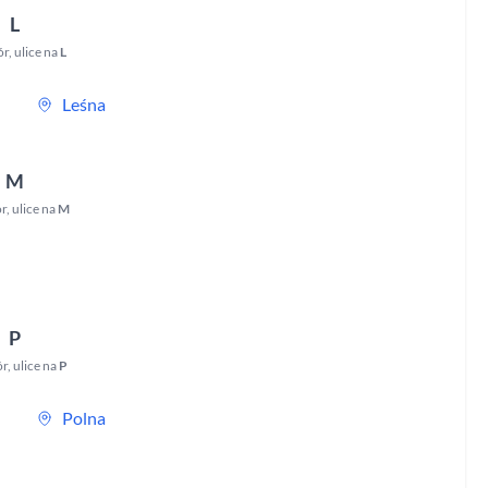
L
ór
,
ulice na
L
Leśna
M
r
,
ulice na
M
P
ór
,
ulice na
P
Polna