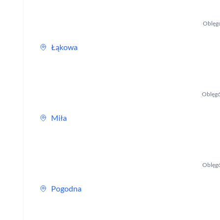
Oblęg
Łąkowa
Oblęgó
Miła
Oblęg
Pogodna