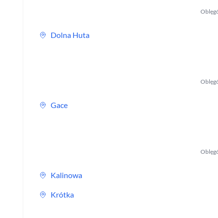
Oblęg
Dolna Huta
Oblęg
Gace
Oblęg
Kalinowa
Krótka