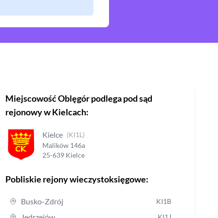
Miejscowość
Oblęgór
podlega pod sąd
rejonowy
w Kielcach
:
Kielce
(
KI1L
)
Malików
146a
25-639
Kielce
Pobliskie rejony wieczystoksięgowe:
Busko-Zdrój
KI1B
Jędrzejów
KI1J