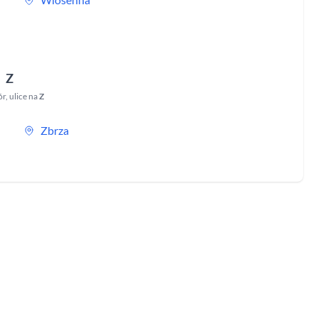
Z
ór
,
ulice na
Z
Zbrza