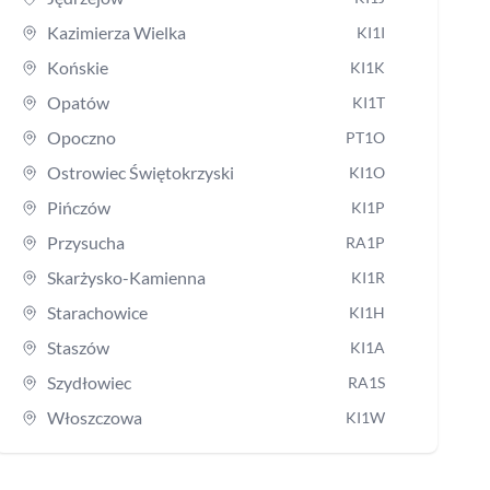
Kazimierza Wielka
KI1I
Końskie
KI1K
Opatów
KI1T
Opoczno
PT1O
Ostrowiec Świętokrzyski
KI1O
Pińczów
KI1P
Przysucha
RA1P
Skarżysko-Kamienna
KI1R
Starachowice
KI1H
Staszów
KI1A
Szydłowiec
RA1S
Włoszczowa
KI1W