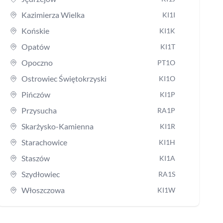
Kazimierza Wielka
KI1I
Końskie
KI1K
Opatów
KI1T
Opoczno
PT1O
Ostrowiec Świętokrzyski
KI1O
Pińczów
KI1P
Przysucha
RA1P
Skarżysko-Kamienna
KI1R
Starachowice
KI1H
Staszów
KI1A
Szydłowiec
RA1S
Włoszczowa
KI1W