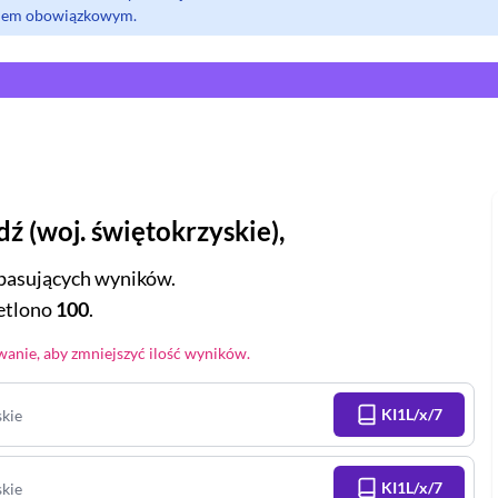
olem obowiązkowym.
dź
(
woj.
świętokrzyskie
),
pasujących wyników.
tlono
100
.
anie, aby zmniejszyć ilość wyników.
KI1L/x/7
skie
KI1L/x/7
skie