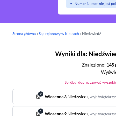
Numer
Numer nie jest p
Strona główna
»
Sąd rejonowy
w Kielcach
»
Niedźwiedź
Wyniki dla
:
Niedźwie
Znaleziono
:
145
Wyświe
Spróbuj doprecyzować wyszukiw
2
Wiosenna
3
,
Niedzwiedz
,
woj
:
świętokrzy
1
Wiosenna
9
,
Niedzwiedz
,
woj
:
świętokrzy