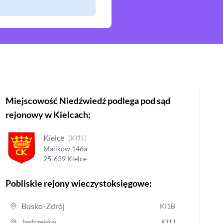
Miejscowość
Niedźwiedź
podlega pod sąd
rejonowy
w Kielcach
:
Kielce
(
KI1L
)
Malików
146a
25-639
Kielce
Pobliskie rejony wieczystoksięgowe:
Busko-Zdrój
KI1B
Jędrzejów
KI1J