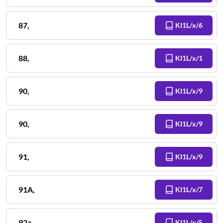
87
,
KI1L/x/6
88
,
KI1L/x/1
90
,
KI1L/x/9
90
,
KI1L/x/9
91
,
KI1L/x/9
91A
,
KI1L/x/7
92a
,
KI1L/x/5