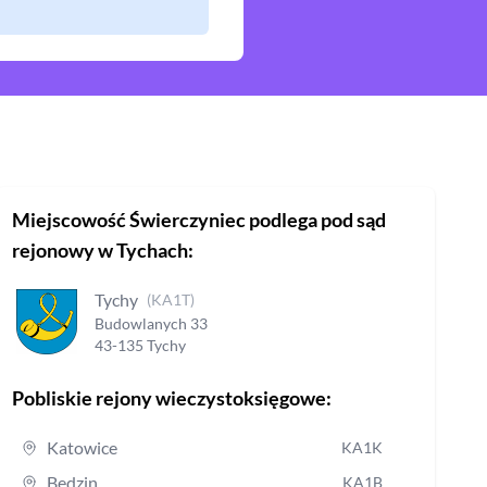
Miejscowość
Świerczyniec
podlega pod sąd
rejonowy
w Tychach
:
Tychy
(
KA1T
)
Budowlanych
33
43-135
Tychy
Pobliskie rejony wieczystoksięgowe:
Katowice
KA1K
Będzin
KA1B