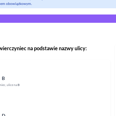
olem obowiązkowym.
wierczyniec
na podstawie nazwy ulicy:
B
niec
,
ulice na
B
D