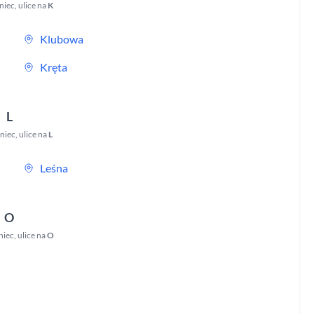
niec
,
ulice na
K
Klubowa
Kręta
L
niec
,
ulice na
L
Leśna
O
niec
,
ulice na
O