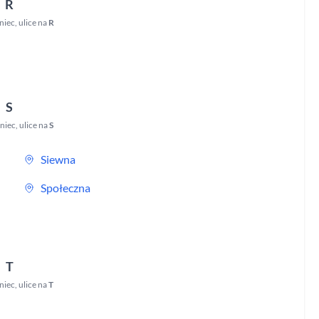
R
niec
,
ulice na
R
S
niec
,
ulice na
S
Siewna
Społeczna
T
niec
,
ulice na
T