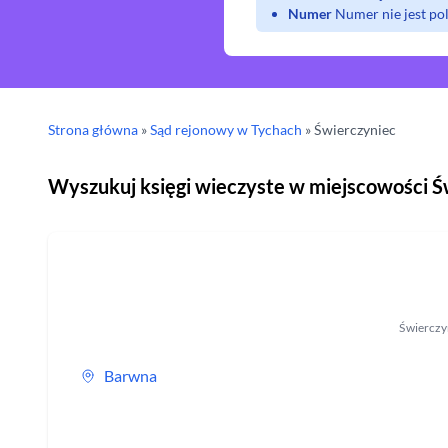
Numer
Numer nie jest p
Strona główna
»
Sąd rejonowy
w Tychach
»
Świerczyniec
Wyszukuj księgi wieczyste w miejscowości
Ś
Świerczy
Barwna