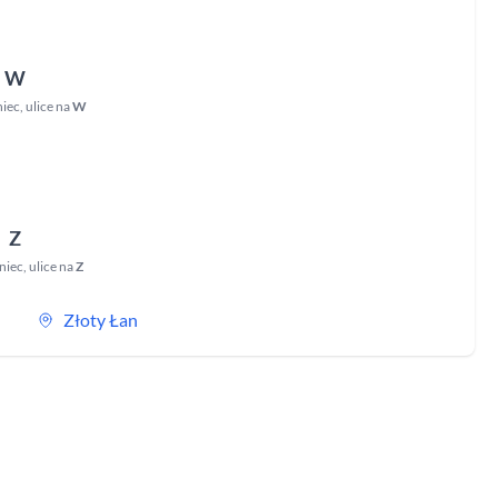
W
niec
,
ulice na
W
Z
niec
,
ulice na
Z
Złoty Łan