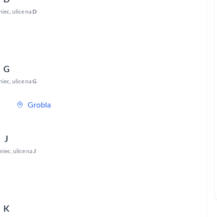
niec
,
ulice na
D
G
niec
,
ulice na
G
Grobla
J
niec
,
ulice na
J
K