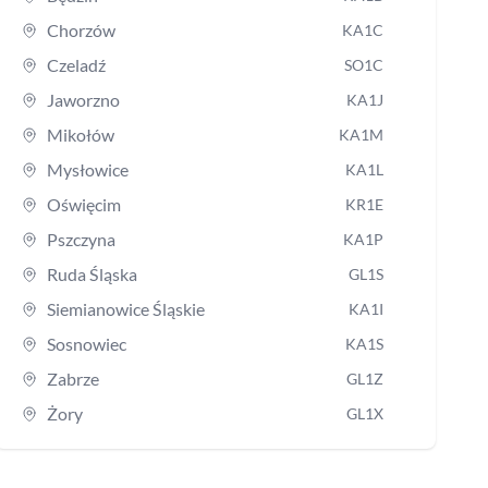
Chorzów
KA1C
Czeladź
SO1C
Jaworzno
KA1J
Mikołów
KA1M
Mysłowice
KA1L
Oświęcim
KR1E
Pszczyna
KA1P
Ruda Śląska
GL1S
Siemianowice Śląskie
KA1I
Sosnowiec
KA1S
Zabrze
GL1Z
Żory
GL1X