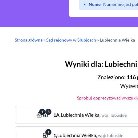
Numer
Numer nie jest p
Strona główna
»
Sąd rejonowy
w Słubicach
»
Lubiechnia Wielka
Wyniki dla
:
Lubiechni
Znaleziono
:
116
Wyświe
Spróbuj doprecyzować wyszukiw
1
3
1A
,
Lubiechnia Wielka
,
woj
:
lubuskie
1
1
,
Lubiechnia Wielka
,
woj
:
lubuskie