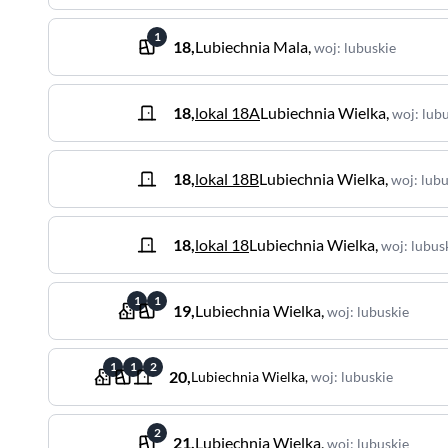
1
18
,
Lubiechnia Mala
,
woj
:
lubuskie
18
,
lokal 18A
Lubiechnia Wielka
,
woj
:
lubu
18
,
lokal 18B
Lubiechnia Wielka
,
woj
:
lubu
18
,
lokal 18
Lubiechnia Wielka
,
woj
:
lubus
1
1
19
,
Lubiechnia Wielka
,
woj
:
lubuskie
1
1
2
20
,
Lubiechnia Wielka
,
woj
:
lubuskie
2
21
,
Lubiechnia Wielka
,
woj
:
lubuskie