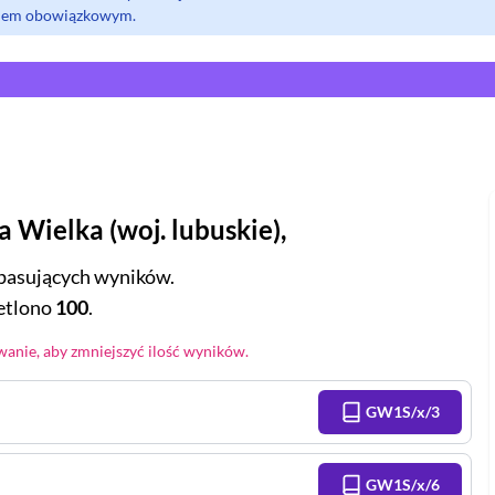
olem obowiązkowym.
a Wielka
(
woj.
lubuskie
),
pasujących wyników.
tlono
100
.
anie, aby zmniejszyć ilość wyników.
GW1S/x/3
GW1S/x/6