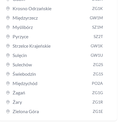
Krosno Odrzańskie
ZG1K
Międzyrzecz
GW1M
Myślibórz
SZ1M
Pyrzyce
SZ2T
Strzelce Krajeńskie
GW1K
Sulęcin
GW1U
Sulechów
ZG2S
Świebodzin
ZG1S
Międzychód
PO2A
Żagań
ZG1G
Żary
ZG1R
Zielona Góra
ZG1E