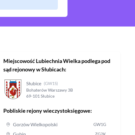
Miejscowość
Lubiechnia Wielka
podlega pod
sąd rejonowy
w Słubicach
:
Słubice
(
GW1S
)
Bohaterów Warszawy
3B
69-101
Słubice
Pobliskie rejony wieczystoksięgowe:
Gorzów Wielkopolski
GW1G
Gubin
ZG2K