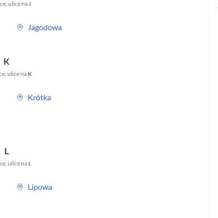
ce
,
ulice na
J
Jagodowa
K
ce
,
ulice na
K
Krótka
L
ce
,
ulice na
L
Lipowa