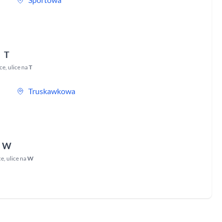
T
ce
,
ulice na
T
Truskawkowa
W
ce
,
ulice na
W