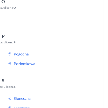
O
ce
,
ulice na
O
P
ce
,
ulice na
P
Pogodna
Poziomkowa
S
ce
,
ulice na
S
Słoneczna
Sportowa