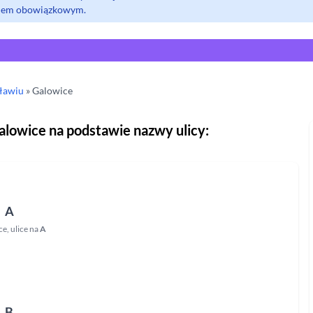
olem obowiązkowym.
ławiu
»
Galowice
alowice
na podstawie nazwy ulicy:
A
ce
,
ulice na
A
B