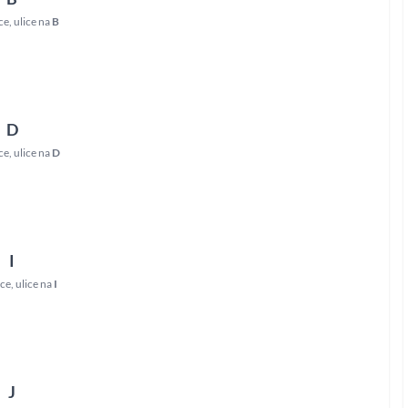
ce
,
ulice na
B
D
ce
,
ulice na
D
I
ice
,
ulice na
I
J