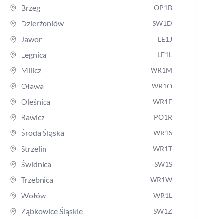
Brzeg
OP1B
Dzierżoniów
SW1D
Jawor
LE1J
Legnica
LE1L
Milicz
WR1M
Oława
WR1O
Oleśnica
WR1E
Rawicz
PO1R
Środa Śląska
WR1S
Strzelin
WR1T
Świdnica
SW1S
Trzebnica
WR1W
Wołów
WR1L
Ząbkowice Śląskie
SW1Z