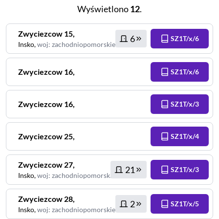
Wyświetlono
12
.
Zwyciezcow
15
,
6
SZ1T/x/6
Insko
,
woj
:
zachodniopomorskie
Zwyciezcow
16
,
SZ1T/x/6
Zwyciezcow
16
,
SZ1T/x/3
Zwyciezcow
25
,
SZ1T/x/4
Zwyciezcow
27
,
21
SZ1T/x/3
Insko
,
woj
:
zachodniopomorskie
Zwyciezcow
28
,
2
SZ1T/x/5
Insko
,
woj
:
zachodniopomorskie