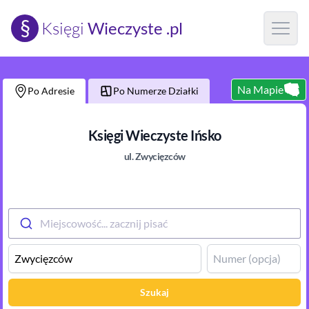
§
Księgi
Wieczyste .pl
Open m
Na Mapie
Po Adresie
Po Numerze Działki
Księgi Wieczyste
Ińsko
ul.
Zwycięzców
Miejscowość... zacznij pisać
Szukaj