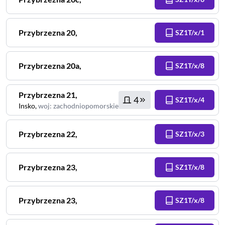
Przybrzezna
20
,
SZ1T/x/1
Przybrzezna
20a
,
SZ1T/x/8
Przybrzezna
21
,
4
SZ1T/x/4
Insko
,
woj
:
zachodniopomorskie
Przybrzezna
22
,
SZ1T/x/3
Przybrzezna
23
,
SZ1T/x/8
Przybrzezna
23
,
SZ1T/x/8