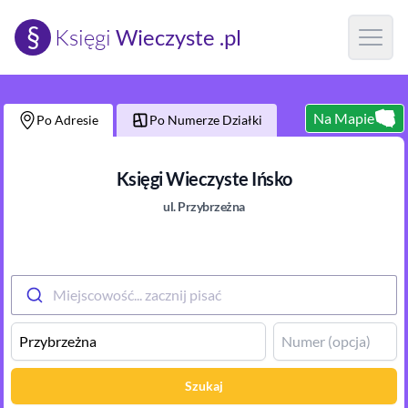
§
Księgi
Wieczyste .pl
Open m
Na Mapie
Po Adresie
Po Numerze Działki
Księgi Wieczyste
Ińsko
ul.
Przybrzeżna
Miejscowość... zacznij pisać
Szukaj