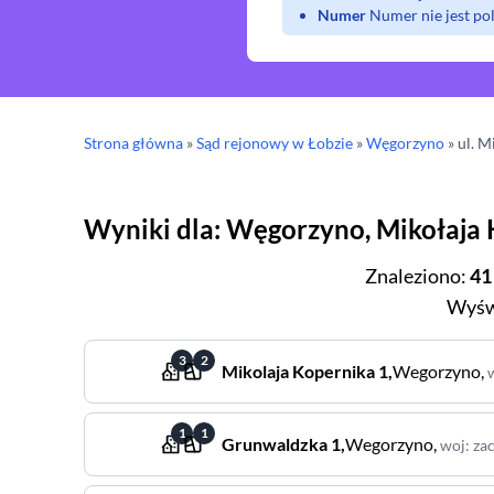
Numer
Numer nie jest p
Strona główna
»
Sąd rejonowy
w Łobzie
»
Węgorzyno
» ul.
Mi
Wyniki dla
:
Węgorzyno
,
Mikołaja
Znaleziono
:
41
Wyśw
3
2
Mikolaja Kopernika
1
,
Wegorzyno
,
1
1
Grunwaldzka
1
,
Wegorzyno
,
woj
:
za