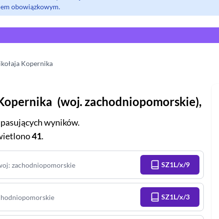
olem obowiązkowym.
kołaja Kopernika
 Kopernika
(
woj.
zachodniopomorskie
),
pasujących wyników.
ietlono
41
.
SZ1L/x/9
woj
:
zachodniopomorskie
SZ1L/x/3
chodniopomorskie