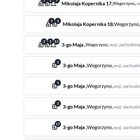
1
1
7
Mikolaja Kopernika
17
,
Wegorzyno
,
w
1
1
Mikolaja Kopernika
18
,
Wegorzyno
2
1
11
3-go Maja
,
Wegorzyno
,
woj
:
zachodnio
1
3-go Maja
,
Wegorzyno
,
woj
:
zachodn
1
3-go Maja
,
Wegorzyno
,
woj
:
zachodn
2
3-go Maja
,
Wegorzyno
,
woj
:
zachodn
17
3-go Maja
,
Wegorzyno
,
woj
:
zachodn