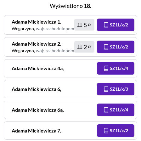
Wyświetlono
18
.
Adama Mickiewicza
1
,
5
SZ1L/x/2
Wegorzyno
,
woj
:
zachodniopomorskie
Adama Mickiewicza
2
,
2
SZ1L/x/2
Wegorzyno
,
woj
:
zachodniopomorskie
Adama Mickiewicza
4a
,
SZ1L/x/4
Adama Mickiewicza
6
,
SZ1L/x/3
Adama Mickiewicza
6a
,
SZ1L/x/4
Adama Mickiewicza
7
,
SZ1L/x/2