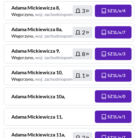
Adama Mickiewicza
8
,
3
SZ1L/x/4
Wegorzyno
,
woj
:
zachodniopomorskie
Adama Mickiewicza
8a
,
2
SZ1L/x/7
Wegorzyno
,
woj
:
zachodniopomorskie
Adama Mickiewicza
9
,
8
SZ1L/x/3
Wegorzyno
,
woj
:
zachodniopomorskie
Adama Mickiewicza
10
,
1
SZ1L/x/3
Wegorzyno
,
woj
:
zachodniopomorskie
Adama Mickiewicza
10a
,
SZ1L/x/0
Adama Mickiewicza
11
,
SZ1L/x/1
Adama Mickiewicza
11a
,
2
SZ1L/x/7