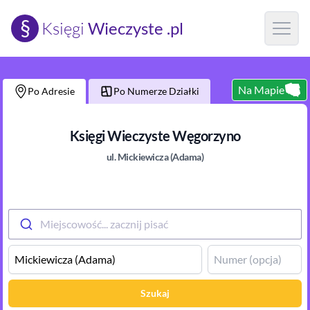
§
Księgi
Wieczyste .pl
Open m
Na Mapie
Po Adresie
Po Numerze Działki
Księgi Wieczyste
Węgorzyno
ul.
Mickiewicza (Adama)
Miejscowość... zacznij pisać
Szukaj