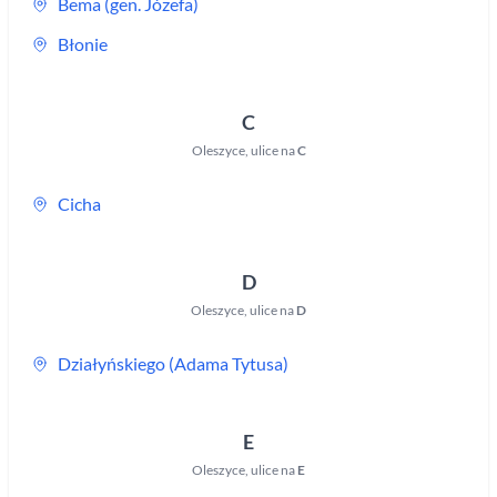
Bema (gen. Józefa)
Błonie
C
Oleszyce
,
ulice na
C
Cicha
D
Oleszyce
,
ulice na
D
Działyńskiego (Adama Tytusa)
E
Oleszyce
,
ulice na
E