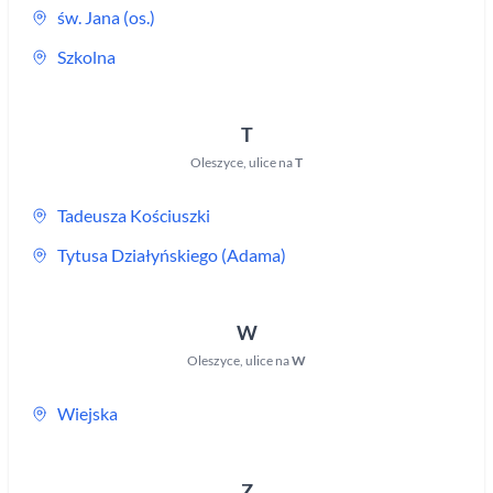
św. Jana (os.)
Szkolna
T
Oleszyce
,
ulice na
T
Tadeusza Kościuszki
Tytusa Działyńskiego (Adama)
W
Oleszyce
,
ulice na
W
Wiejska
Z