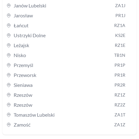
Janów Lubelski
ZA1J
Jarosław
PR1J
Łańcut
RZ1A
Ustrzyki Dolne
KS2E
Leżajsk
RZ1E
Nisko
TB1N
Przemyśl
PR1P
Przeworsk
PR1R
Sieniawa
PR2R
Rzeszów
RZ1Z
Rzeszów
RZ2Z
Tomaszów Lubelski
ZA1T
Zamość
ZA1Z