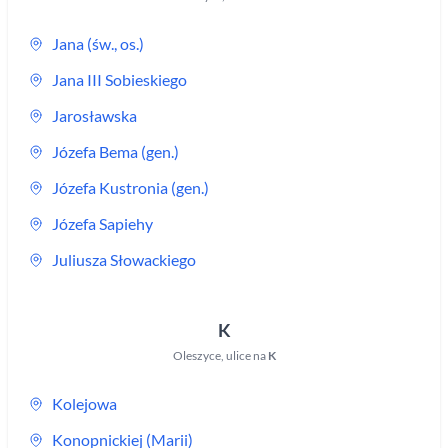
Jana (św., os.)
Jana III Sobieskiego
Jarosławska
Józefa Bema (gen.)
Józefa Kustronia (gen.)
Józefa Sapiehy
Juliusza Słowackiego
K
Oleszyce
,
ulice na
K
Kolejowa
Konopnickiej (Marii)