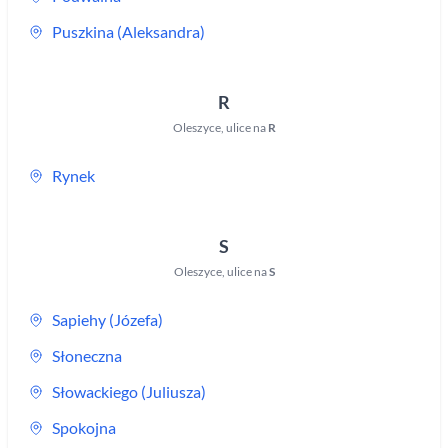
Puszkina (Aleksandra)
R
Oleszyce
,
ulice na
R
Rynek
S
Oleszyce
,
ulice na
S
Sapiehy (Józefa)
Słoneczna
Słowackiego (Juliusza)
Spokojna