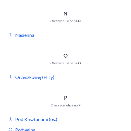
N
Oleszyce
,
ulice na
N
Nasienna
O
Oleszyce
,
ulice na
O
Orzeszkowej (Elizy)
P
Oleszyce
,
ulice na
P
Pod Kasztanami (os.)
Podwalna