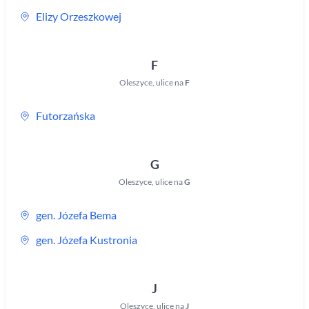
Elizy Orzeszkowej
F
Oleszyce
,
ulice na
F
Futorzańska
G
Oleszyce
,
ulice na
G
gen. Józefa Bema
gen. Józefa Kustronia
J
Oleszyce
,
ulice na
J