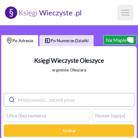
§
Księgi
Wieczyste .pl
Open m
Na Mapie
Po Adresie
Po Numerze Działki
Księgi Wieczyste
Oleszyce
w gminie:
Oleszyce
Miejscowość... zacznij pisać
Szukaj