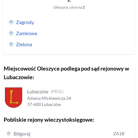
Oleszyce
,
ulice na
Z
Zagrody
Zamkowa
Zielona
Miejscowość
Oleszyce
podlega pod sąd rejonowy
w
Lubaczowie
:
Lubaczów
(
PR1L
)
Adama Mickiewicza
24
37-600
Lubaczów
Pobliskie rejony wieczystoksięgowe:
Biłgoraj
ZA1B