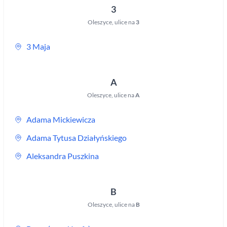
3
Oleszyce
,
ulice na
3
3 Maja
A
Oleszyce
,
ulice na
A
Adama Mickiewicza
Adama Tytusa Działyńskiego
Aleksandra Puszkina
B
Oleszyce
,
ulice na
B