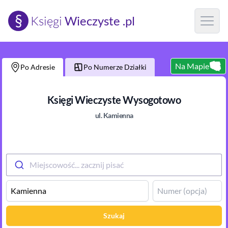
§
Księgi
Wieczyste .pl
Open m
Na Mapie
Po Adresie
Po Numerze Działki
Księgi Wieczyste
Wysogotowo
ul.
Kamienna
Miejscowość... zacznij pisać
Szukaj