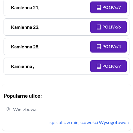
Kamienna
21
,
PO1P/x/7
Kamienna
23
,
PO1P/x/6
Kamienna
28
,
PO1P/x/4
Kamienna
,
PO1P/x/7
Popularne ulice:
Wierzbowa
spis ulic w miejscowości
Wysogotowo
»