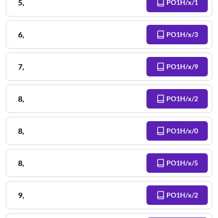
5
,
PO1H/x/1
6
,
PO1H/x/3
7
,
PO1H/x/9
8
,
PO1H/x/2
8
,
PO1H/x/0
8
,
PO1H/x/5
9
,
PO1H/x/2