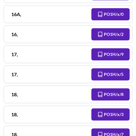
16A
,
PO1H/x/0
16
,
PO1H/x/2
17
,
PO1H/x/9
17
,
PO1H/x/5
18
,
PO1H/x/8
18
,
PO1H/x/3
18
,
PO1H/x/7