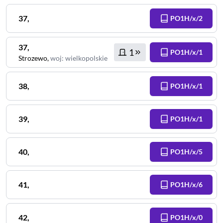
37
,
PO1H/x/2
37
,
1
PO1H/x/1
Strozewo
,
woj
:
wielkopolskie
38
,
PO1H/x/1
39
,
PO1H/x/1
40
,
PO1H/x/5
41
,
PO1H/x/6
42
,
PO1H/x/0