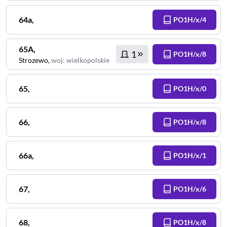
64a
,
PO1H/x/4
65A
,
1
PO1H/x/8
Strozewo
,
woj
:
wielkopolskie
65
,
PO1H/x/0
66
,
PO1H/x/8
66a
,
PO1H/x/1
67
,
PO1H/x/6
68
,
PO1H/x/8