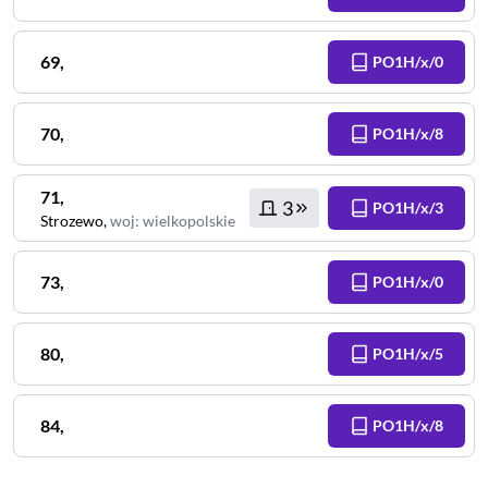
69
,
PO1H/x/0
70
,
PO1H/x/8
71
,
3
PO1H/x/3
Strozewo
,
woj
:
wielkopolskie
73
,
PO1H/x/0
80
,
PO1H/x/5
84
,
PO1H/x/8