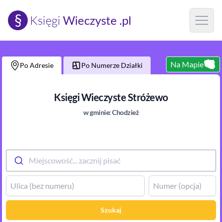
§
Księgi
Wieczyste .pl
Open m
Na Mapie
Po Adresie
Po Numerze Działki
Księgi Wieczyste
Stróżewo
w gminie:
Chodzież
Miejscowość... zacznij pisać
Szukaj