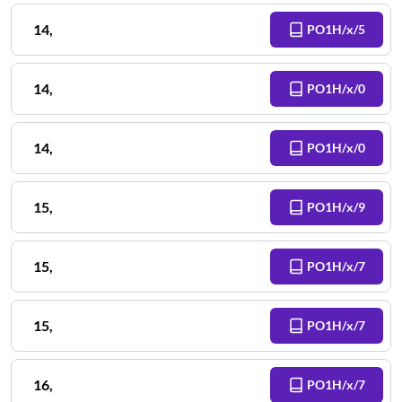
14
,
PO1H/x/5
14
,
PO1H/x/0
14
,
PO1H/x/0
15
,
PO1H/x/9
15
,
PO1H/x/7
15
,
PO1H/x/7
16
,
PO1H/x/7