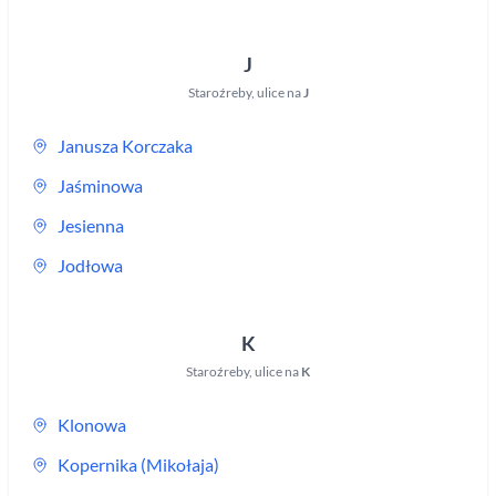
J
Staroźreby
,
ulice na
J
Janusza Korczaka
Jaśminowa
Jesienna
Jodłowa
K
Staroźreby
,
ulice na
K
Klonowa
Kopernika (Mikołaja)