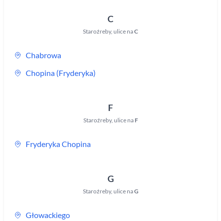
C
Staroźreby
,
ulice na
C
Chabrowa
Chopina (Fryderyka)
F
Staroźreby
,
ulice na
F
Fryderyka Chopina
G
Staroźreby
,
ulice na
G
Głowackiego