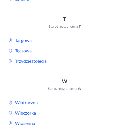
T
Staroźreby
,
ulice na
T
Targowa
Tęczowa
Trzydziestolecia
W
Staroźreby
,
ulice na
W
Wiatraczna
Wieczorka
Wiosenna