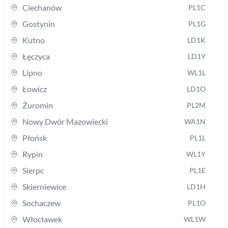
Ciechanów
PL1C
Gostynin
PL1G
Kutno
LD1K
Łęczyca
LD1Y
Lipno
WL1L
Łowicz
LD1O
Żuromin
PL2M
Nowy Dwór Mazowiecki
WA1N
Płońsk
PL1L
Rypin
WL1Y
Sierpc
PL1E
Skierniewice
LD1H
Sochaczew
PL1O
Włocławek
WL1W