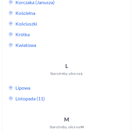
Korczaka (Janusza)
Kościelna
Kościuszki
Krótka
Kwiatowa
L
Staroźreby
,
ulice na
L
Lipowa
Listopada (11)
M
Staroźreby
,
ulice na
M