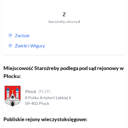
Z
Staroźreby
,
ulice na
Z
Zacisze
Żwirki i Wigury
Miejscowość
Staroźreby
podlega pod sąd rejonowy
w
Płocku
:
Płock
(
PL1P
)
8 Pułku Artylerii Lekkiej
6
09-402
Płock
Pobliskie rejony wieczystoksięgowe: