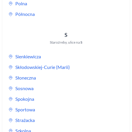
Polna
Północna
S
Staroźreby
,
ulice na
S
Sienkiewicza
Skłodowskiej-Curie (Marii)
Słoneczna
Sosnowa
Spokojna
Sportowa
Strażacka
Szkolna