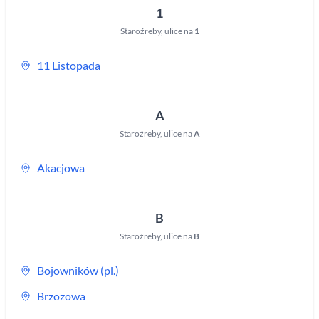
1
Staroźreby
,
ulice na
1
11 Listopada
A
Staroźreby
,
ulice na
A
Akacjowa
B
Staroźreby
,
ulice na
B
Bojowników (pl.)
Brzozowa