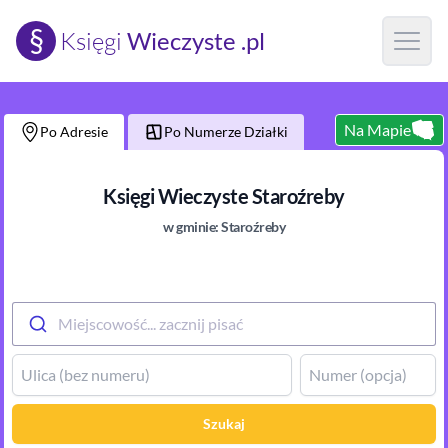
§
Księgi
Wieczyste .pl
Open m
Na Mapie
Po Adresie
Po Numerze Działki
Księgi Wieczyste
Staroźreby
w gminie:
Staroźreby
Miejscowość... zacznij pisać
Szukaj