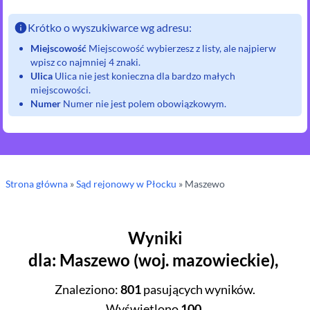
Krótko o wyszukiwarce wg adresu:
Miejscowość
Miejscowość wybierzesz z listy, ale najpierw
wpisz co najmniej 4 znaki.
Ulica
Ulica nie jest konieczna dla bardzo małych
miejscowości.
Numer
Numer nie jest polem obowiązkowym.
Strona główna
»
Sąd rejonowy
w Płocku
»
Maszewo
Wyniki
dla
:
Maszewo
(
woj.
mazowieckie
),
Znaleziono
:
801
pasujących wyników.
Wyświetlono
100
.