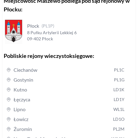
Miejscowość
Maszewo
podlega pod sąd rejonowy
w
Płocku
:
Płock
(
PL1P
)
8 Pułku Artylerii Lekkiej
6
09-402
Płock
Pobliskie rejony wieczystoksięgowe:
Ciechanów
PL1C
Gostynin
PL1G
Kutno
LD1K
Łęczyca
LD1Y
Lipno
WL1L
Łowicz
LD1O
Żuromin
PL2M