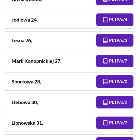
Jodlowa
24
,
PL1P/x/4
Lesna
26
,
PL1P/x/3
Marii Konopnickiej
27
,
PL1P/x/7
Sportowa
28
,
PL1P/x/0
Debowa
30
,
PL1P/x/0
Lipnowska
31
,
PL1P/x/7