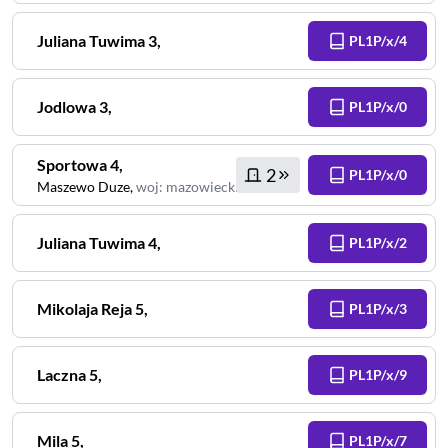
Juliana Tuwima
3
,
PL1P/x/4
Jodlowa
3
,
PL1P/x/0
Sportowa
4
,
2
PL1P/x/0
Maszewo Duze
,
woj
:
mazowieckie
Juliana Tuwima
4
,
PL1P/x/2
Mikolaja Reja
5
,
PL1P/x/3
Laczna
5
,
PL1P/x/9
Mila
5
,
PL1P/x/7