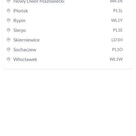
Nowy Dwór Mazowiecki
WA1N
Płońsk
PL1L
Rypin
WL1Y
Sierpc
PL1E
Skierniewice
LD1H
Sochaczew
PL1O
Włocławek
WL1W