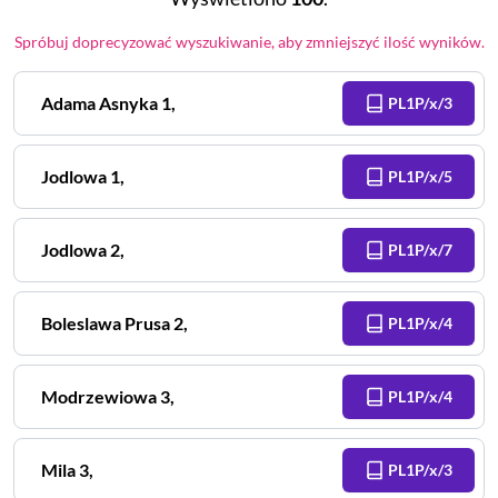
Spróbuj doprecyzować wyszukiwanie, aby zmniejszyć ilość wyników.
Adama Asnyka
1
,
PL1P/x/3
Jodlowa
1
,
PL1P/x/5
Jodlowa
2
,
PL1P/x/7
Boleslawa Prusa
2
,
PL1P/x/4
Modrzewiowa
3
,
PL1P/x/4
Mila
3
,
PL1P/x/3