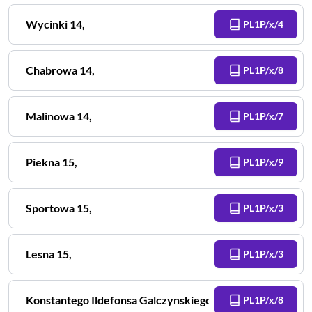
Wycinki
14
,
PL1P/x/4
Chabrowa
14
,
PL1P/x/8
Malinowa
14
,
PL1P/x/7
Piekna
15
,
PL1P/x/9
Sportowa
15
,
PL1P/x/3
Lesna
15
,
PL1P/x/3
Konstantego Ildefonsa Galczynskiego
15A
,
PL1P/x/8