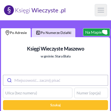
§
Księgi
Wieczyste .pl
Open m
Na Mapie
Po Adresie
Po Numerze Działki
Księgi Wieczyste
Maszewo
w gminie:
Stara Biała
Miejscowość... zacznij pisać
Szukaj