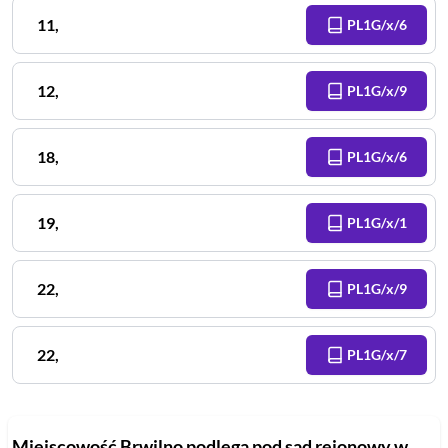
11
,
PL1G/x/6
12
,
PL1G/x/9
18
,
PL1G/x/6
19
,
PL1G/x/1
22
,
PL1G/x/9
22
,
PL1G/x/7
Miejscowość
Brwilno
podlega pod sąd rejonowy
w