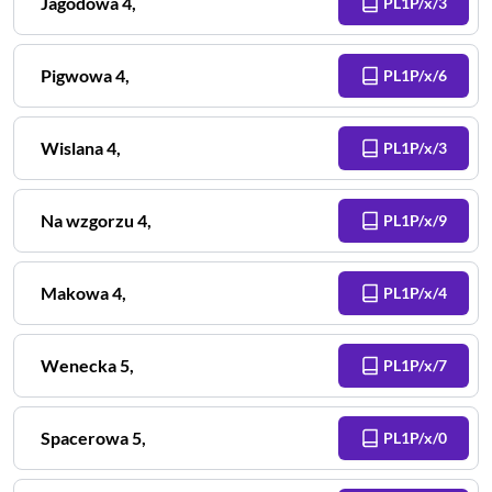
Jagodowa
4
,
PL1P/x/3
Pigwowa
4
,
PL1P/x/6
Wislana
4
,
PL1P/x/3
Na wzgorzu
4
,
PL1P/x/9
Makowa
4
,
PL1P/x/4
Wenecka
5
,
PL1P/x/7
Spacerowa
5
,
PL1P/x/0