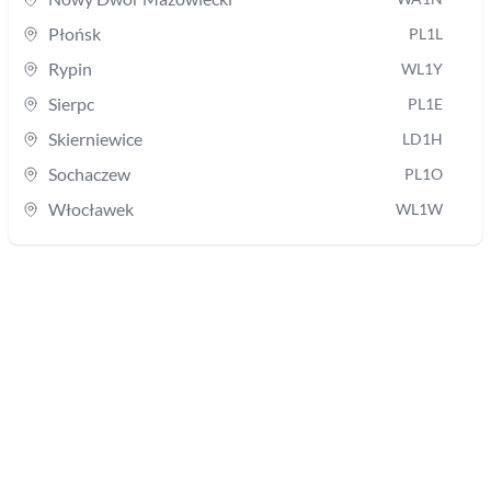
Płońsk
PL1L
Rypin
WL1Y
Sierpc
PL1E
Skierniewice
LD1H
Sochaczew
PL1O
Włocławek
WL1W