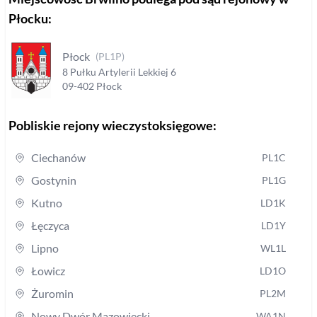
Płocku
:
Płock
(
PL1P
)
8 Pułku Artylerii Lekkiej
6
09-402
Płock
Pobliskie rejony wieczystoksięgowe:
Ciechanów
PL1C
Gostynin
PL1G
Kutno
LD1K
Łęczyca
LD1Y
Lipno
WL1L
Łowicz
LD1O
Żuromin
PL2M
Nowy Dwór Mazowiecki
WA1N