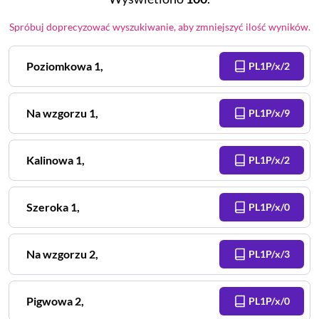
Spróbuj doprecyzować wyszukiwanie, aby zmniejszyć ilość wyników.
Poziomkowa
1
,
PL1P/x/2
Na wzgorzu
1
,
PL1P/x/9
Kalinowa
1
,
PL1P/x/2
Szeroka
1
,
PL1P/x/0
Na wzgorzu
2
,
PL1P/x/3
Pigwowa
2
,
PL1P/x/0