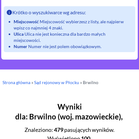
Krótko o wyszukiwarce wg adresu:
Miejscowość
Miejscowość wybierzesz z listy, ale najpierw
wpisz co najmniej 4 znaki.
Ulica
Ulica nie jest konieczna dla bardzo małych
miejscowości.
Numer
Numer nie jest polem obowiązkowym.
Strona główna
»
Sąd rejonowy
w Płocku
»
Brwilno
Wyniki
dla
:
Brwilno
(
woj.
mazowieckie
),
Znaleziono
:
479
pasujących wyników.
Wyświetlono
100
.