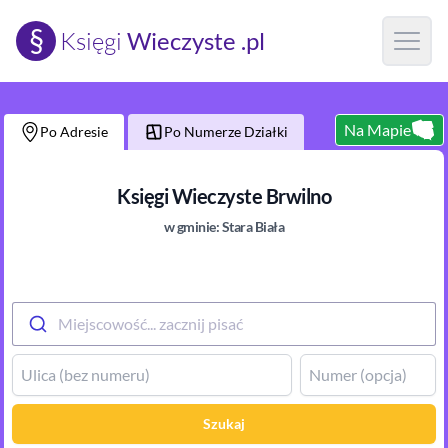
§
Księgi
Wieczyste .pl
Open m
Na Mapie
Po Adresie
Po Numerze Działki
Księgi Wieczyste
Brwilno
w gminie:
Stara Biała
Miejscowość... zacznij pisać
Szukaj