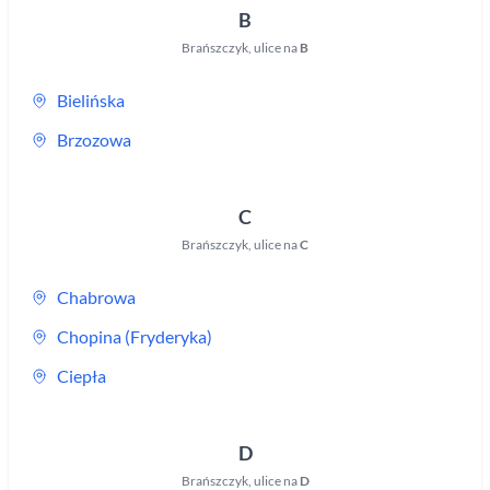
B
Brańszczyk
,
ulice na
B
Bielińska
Brzozowa
C
Brańszczyk
,
ulice na
C
Chabrowa
Chopina (Fryderyka)
Ciepła
D
Brańszczyk
,
ulice na
D