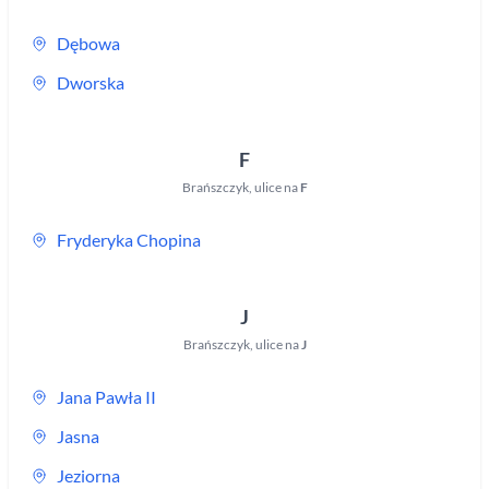
Dębowa
Dworska
F
Brańszczyk
,
ulice na
F
Fryderyka Chopina
J
Brańszczyk
,
ulice na
J
Jana Pawła II
Jasna
Jeziorna