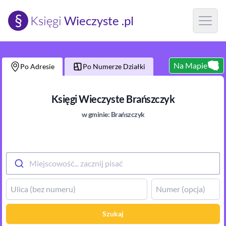
§
Księgi
Wieczyste .pl
Open m
Na Mapie
Po Adresie
Po Numerze Działki
Księgi Wieczyste
Brańszczyk
w gminie:
Brańszczyk
Miejscowość... zacznij pisać
Szukaj