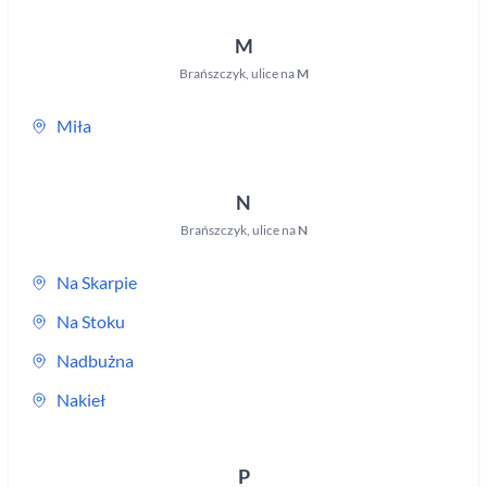
M
Brańszczyk
,
ulice na
M
Miła
N
Brańszczyk
,
ulice na
N
Na Skarpie
Na Stoku
Nadbużna
Nakieł
P