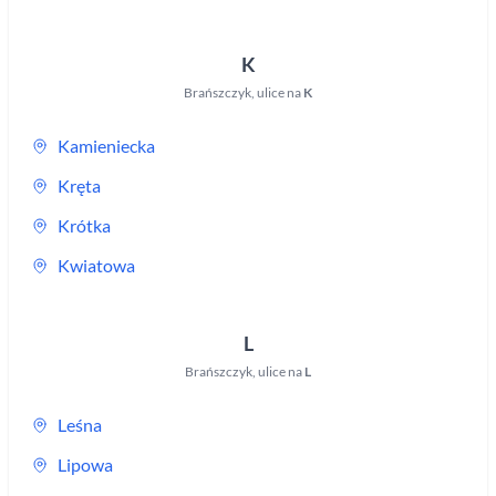
K
Brańszczyk
,
ulice na
K
Kamieniecka
Kręta
Krótka
Kwiatowa
L
Brańszczyk
,
ulice na
L
Leśna
Lipowa