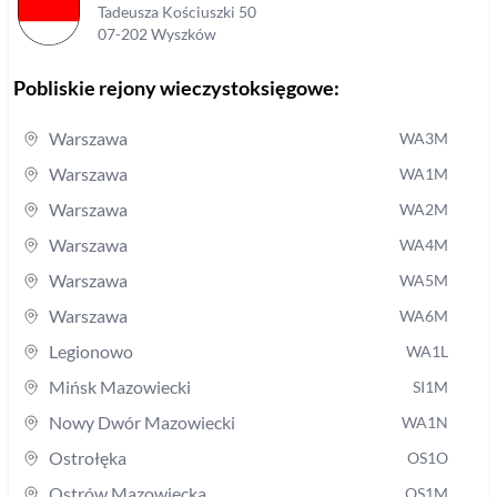
Tadeusza Kościuszki
50
07-202
Wyszków
Pobliskie rejony wieczystoksięgowe:
Warszawa
WA3M
Warszawa
WA1M
Warszawa
WA2M
Warszawa
WA4M
Warszawa
WA5M
Warszawa
WA6M
Legionowo
WA1L
Mińsk Mazowiecki
SI1M
Nowy Dwór Mazowiecki
WA1N
Ostrołęka
OS1O
Ostrów Mazowiecka
OS1M