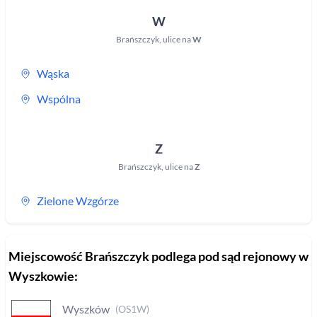
W
Brańszczyk
,
ulice na
W
Wąska
Wspólna
Z
Brańszczyk
,
ulice na
Z
Zielone Wzgórze
Miejscowość
Brańszczyk
podlega pod sąd rejonowy
w
Wyszkowie
:
Wyszków
(
OS1W
)