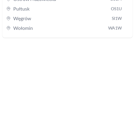
Pułtusk
OS1U
Węgrów
SI1W
Wołomin
WA1W