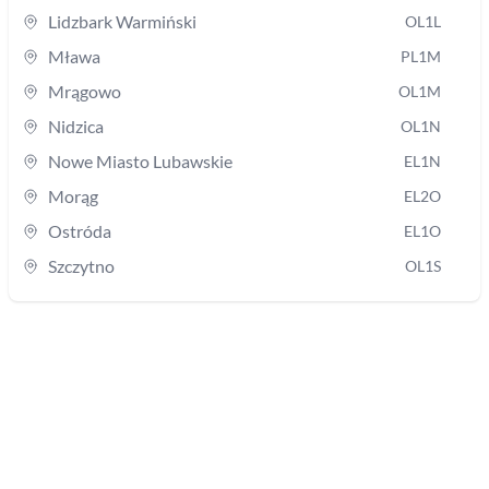
Lidzbark Warmiński
OL1L
Mława
PL1M
Mrągowo
OL1M
Nidzica
OL1N
Nowe Miasto Lubawskie
EL1N
Morąg
EL2O
Ostróda
EL1O
Szczytno
OL1S