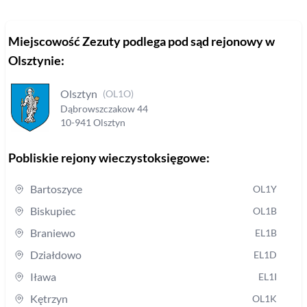
Miejscowość
Zezuty
podlega pod sąd rejonowy
w
Olsztynie
:
Olsztyn
(
OL1O
)
Dąbrowszczakow
44
10-941
Olsztyn
Pobliskie rejony wieczystoksięgowe:
Bartoszyce
OL1Y
Biskupiec
OL1B
Braniewo
EL1B
Działdowo
EL1D
Iława
EL1I
Kętrzyn
OL1K