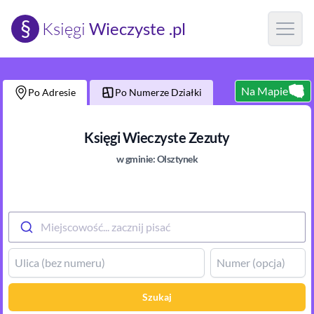
§
Księgi
Wieczyste .pl
Open m
Na Mapie
Po Adresie
Po Numerze Działki
Księgi Wieczyste
Zezuty
w gminie:
Olsztynek
Miejscowość... zacznij pisać
Szukaj