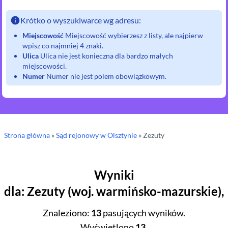
Krótko o wyszukiwarce wg adresu:
Miejscowość
Miejscowość wybierzesz z listy, ale najpierw
wpisz co najmniej 4 znaki.
Ulica
Ulica nie jest konieczna dla bardzo małych
miejscowości.
Numer
Numer nie jest polem obowiązkowym.
Strona główna
»
Sąd rejonowy
w Olsztynie
»
Zezuty
Wyniki
dla
:
Zezuty
(
woj.
warmińsko-mazurskie
),
Znaleziono
:
13
pasujących wyników.
Wyświetlono
13
.