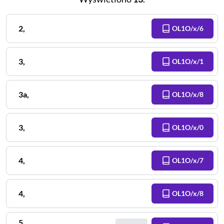
2
,
OL1O/x/6
3
,
OL1O/x/1
3a
,
OL1O/x/8
3
,
OL1O/x/0
4
,
OL1O/x/7
4
,
OL1O/x/8
5
,