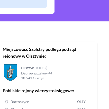
Miejscowość
Szałstry
podlega pod sąd
rejonowy
w Olsztynie
:
Olsztyn
(
OL1O
)
Dąbrowszczakow
44
10-941
Olsztyn
Pobliskie rejony wieczystoksięgowe:
Bartoszyce
OL1Y