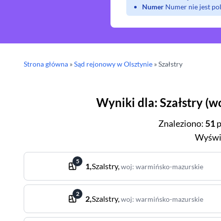
Numer
Numer nie jest p
Strona główna
»
Sąd rejonowy
w Olsztynie
»
Szałstry
Wyniki dla
:
Szałstry
(
wo
Znaleziono
:
51
p
Wyświ
5
1
,
Szalstry
,
woj
:
warmińsko-mazurskie
2
2
,
Szalstry
,
woj
:
warmińsko-mazurskie