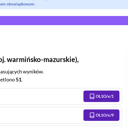
olem obowiązkowym.
j.
warmińsko-mazurskie
),
asujących wyników.
etlono
51
.
OL1O/x/1
OL1O/x/9