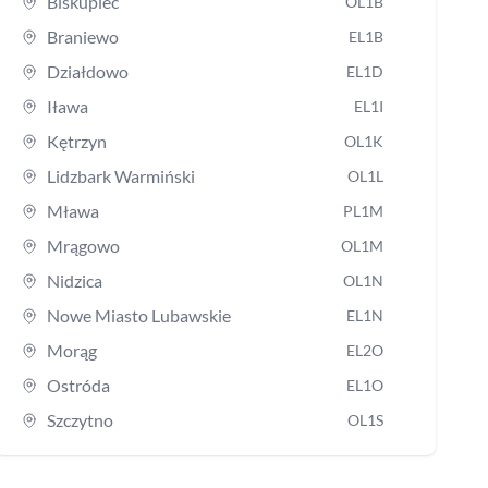
Biskupiec
OL1B
Braniewo
EL1B
Działdowo
EL1D
Iława
EL1I
Kętrzyn
OL1K
Lidzbark Warmiński
OL1L
Mława
PL1M
Mrągowo
OL1M
Nidzica
OL1N
Nowe Miasto Lubawskie
EL1N
Morąg
EL2O
Ostróda
EL1O
Szczytno
OL1S