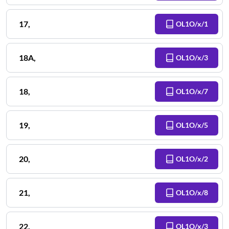
17
,
OL1O/x/1
18A
,
OL1O/x/3
18
,
OL1O/x/7
19
,
OL1O/x/5
20
,
OL1O/x/2
21
,
OL1O/x/8
22
,
OL1O/x/3