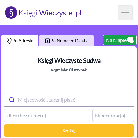
§
Księgi
Wieczyste .pl
Open m
Na Mapie
Po Adresie
Po Numerze Działki
Księgi Wieczyste
Sudwa
w gminie:
Olsztynek
Miejscowość... zacznij pisać
Szukaj