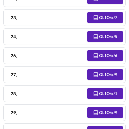
23
,
OL1O/x/7
24
,
OL1O/x/5
26
,
OL1O/x/6
27
,
OL1O/x/9
28
,
OL1O/x/1
29
,
OL1O/x/9