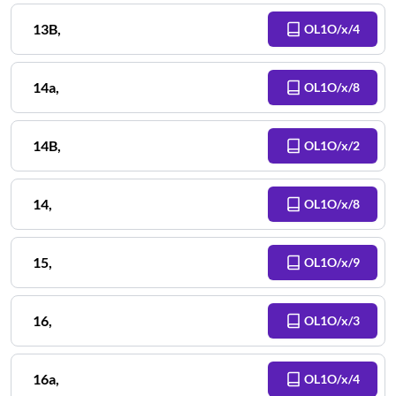
13B
,
OL1O/x/4
14a
,
OL1O/x/8
14B
,
OL1O/x/2
14
,
OL1O/x/8
15
,
OL1O/x/9
16
,
OL1O/x/3
16a
,
OL1O/x/4