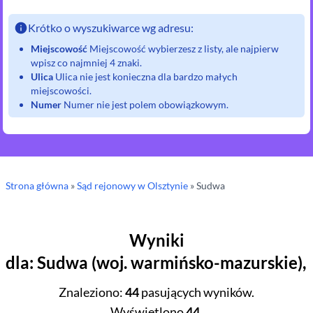
Krótko o wyszukiwarce wg adresu:
Miejscowość
Miejscowość wybierzesz z listy, ale najpierw
wpisz co najmniej 4 znaki.
Ulica
Ulica nie jest konieczna dla bardzo małych
miejscowości.
Numer
Numer nie jest polem obowiązkowym.
Strona główna
»
Sąd rejonowy
w Olsztynie
»
Sudwa
Wyniki
dla
:
Sudwa
(
woj.
warmińsko-mazurskie
),
Znaleziono
:
44
pasujących wyników.
Wyświetlono
44
.