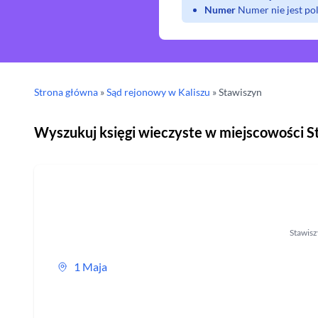
Numer
Numer nie jest p
Strona główna
»
Sąd rejonowy
w Kaliszu
»
Stawiszyn
Wyszukuj księgi wieczyste w miejscowości
S
Stawis
1 Maja