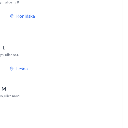
zyn
,
ulice na
K
Konińska
L
zyn
,
ulice na
L
Leśna
M
yn
,
ulice na
M