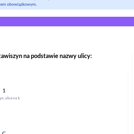
olem obowiązkowym.
tawiszyn
na podstawie nazwy ulicy:
1
zyn
,
ulice na
1
C