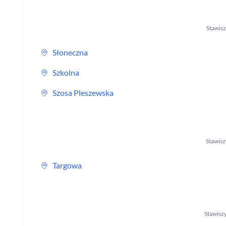
Stawis
Słoneczna
Szkolna
Szosa Pleszewska
Stawis
Targowa
Stawisz