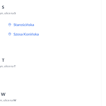
S
zyn
,
ulice na
S
Starościńska
Szosa Konińska
T
zyn
,
ulice na
T
W
yn
,
ulice na
W