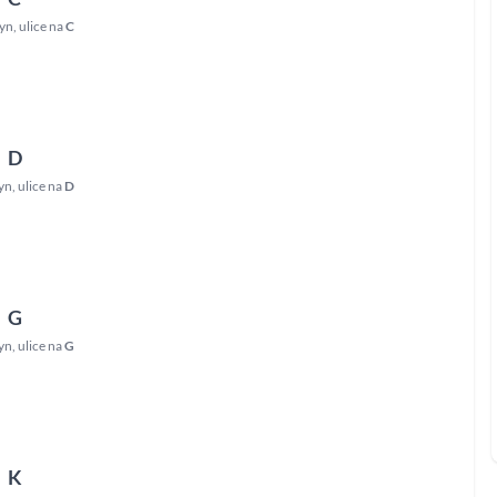
zyn
,
ulice na
C
D
yn
,
ulice na
D
G
yn
,
ulice na
G
K