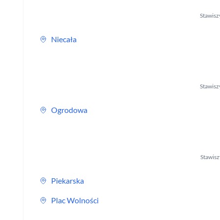
Stawisz
Niecała
Stawisz
Ogrodowa
Stawis
Piekarska
Plac Wolności