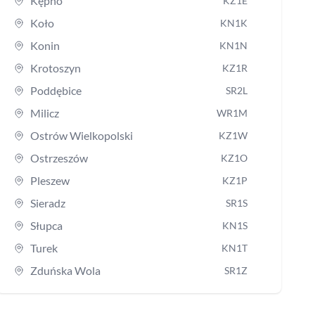
Kępno
KZ1E
Koło
KN1K
Konin
KN1N
Krotoszyn
KZ1R
Poddębice
SR2L
Milicz
WR1M
Ostrów Wielkopolski
KZ1W
Ostrzeszów
KZ1O
Pleszew
KZ1P
Sieradz
SR1S
Słupca
KN1S
Turek
KN1T
Zduńska Wola
SR1Z