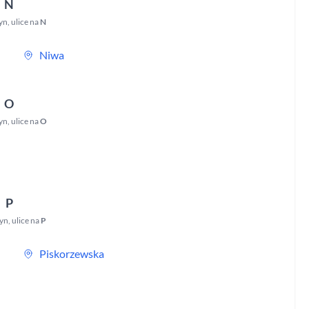
N
yn
,
ulice na
N
Niwa
O
yn
,
ulice na
O
P
zyn
,
ulice na
P
Piskorzewska