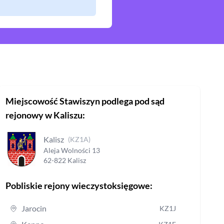
Miejscowość
Stawiszyn
podlega pod sąd
rejonowy
w Kaliszu
:
Kalisz
(
KZ1A
)
Aleja Wolności
13
62-822
Kalisz
Pobliskie rejony wieczystoksięgowe:
Jarocin
KZ1J