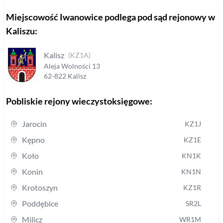
Miejscowość
Iwanowice
podlega pod sąd rejonowy
w
Kaliszu
:
Kalisz
(
KZ1A
)
Aleja Wolności
13
62-822
Kalisz
Pobliskie rejony wieczystoksięgowe:
Jarocin
KZ1J
Kępno
KZ1E
Koło
KN1K
Konin
KN1N
Krotoszyn
KZ1R
Poddębice
SR2L
Milicz
WR1M