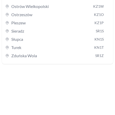
Ostrów Wielkopolski
KZ1W
Ostrzeszów
KZ1O
Pleszew
KZ1P
Sieradz
SR1S
Słupca
KN1S
Turek
KN1T
Zduńska Wola
SR1Z