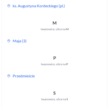
ks. Augustyna Kordeckiego (pl.)
M
Iwanowice
,
ulice na
M
Maja (3)
P
Iwanowice
,
ulice na
P
Przedmieście
S
Iwanowice
,
ulice na
S