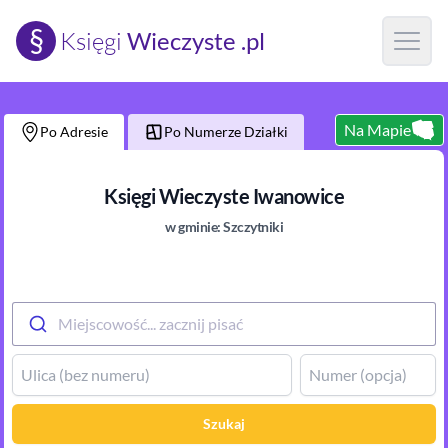
§
Księgi
Wieczyste .pl
Open m
Na Mapie
Po Adresie
Po Numerze Działki
Księgi Wieczyste
Iwanowice
w gminie:
Szczytniki
Miejscowość... zacznij pisać
Szukaj