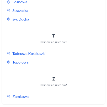
Sosnowa
Strażacka
św. Ducha
T
Iwanowice
,
ulice na
T
Tadeusza Kościuszki
Topolowa
Z
Iwanowice
,
ulice na
Z
Zamkowa