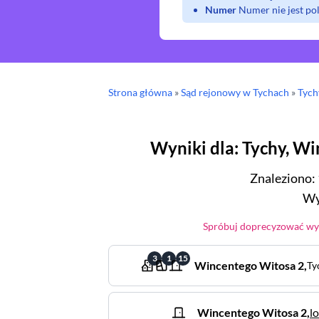
Numer
Numer nie jest p
Strona główna
»
Sąd rejonowy
w Tychach
»
Tych
Wyniki dla
:
Tychy
,
Wi
Znaleziono
:
Wy
Spróbuj doprecyzować wys
3
1
15
Wincentego Witosa
2
,
Ty
Wincentego Witosa
2
,
l