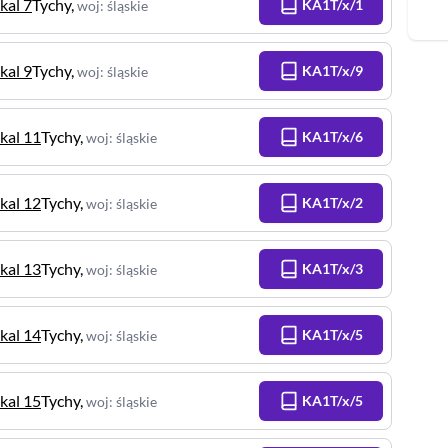
kal 7
Tychy
,
KA1T/x/1
woj
:
śląskie
kal 9
Tychy
,
KA1T/x/9
woj
:
śląskie
okal 11
Tychy
,
KA1T/x/6
woj
:
śląskie
okal 12
Tychy
,
KA1T/x/2
woj
:
śląskie
okal 13
Tychy
,
KA1T/x/3
woj
:
śląskie
okal 14
Tychy
,
KA1T/x/5
woj
:
śląskie
okal 15
Tychy
,
KA1T/x/5
woj
:
śląskie