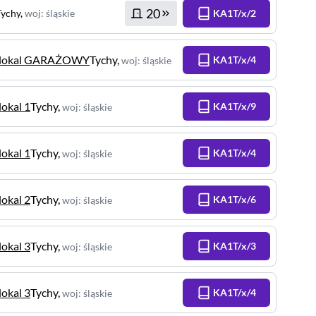
20
Tychy
,
woj
:
śląskie
KA1T/x/2
lokal GARAŻOWY
Tychy
,
KA1T/x/4
woj
:
śląskie
lokal 1
Tychy
,
KA1T/x/9
woj
:
śląskie
lokal 1
Tychy
,
KA1T/x/4
woj
:
śląskie
lokal 2
Tychy
,
KA1T/x/6
woj
:
śląskie
lokal 3
Tychy
,
KA1T/x/3
woj
:
śląskie
lokal 3
Tychy
,
KA1T/x/4
woj
:
śląskie