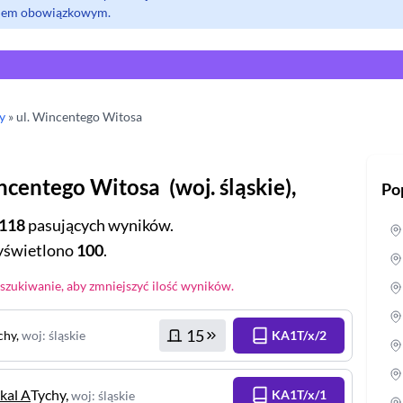
olem obowiązkowym.
y
» ul.
Wincentego Witosa
ncentego Witosa
(
woj.
śląskie
),
Po
118
pasujących wyników.
świetlono
100
.
zukiwanie, aby zmniejszyć ilość wyników.
15
chy
,
woj
:
śląskie
KA1T/x/2
okal A
Tychy
,
KA1T/x/1
woj
:
śląskie