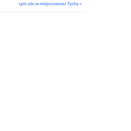
spis ulic w miejscowości
Tychy
»