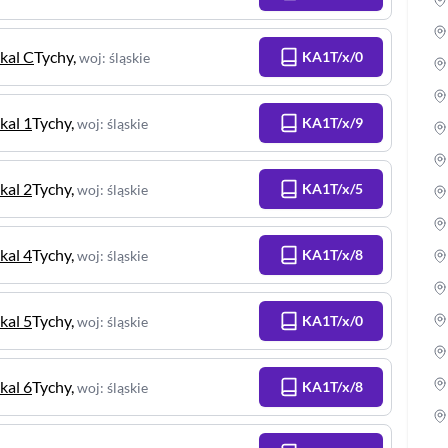
okal C
Tychy
,
KA1T/x/0
woj
:
śląskie
kal 1
Tychy
,
KA1T/x/9
woj
:
śląskie
kal 2
Tychy
,
KA1T/x/5
woj
:
śląskie
kal 4
Tychy
,
KA1T/x/8
woj
:
śląskie
kal 5
Tychy
,
KA1T/x/0
woj
:
śląskie
kal 6
Tychy
,
KA1T/x/8
woj
:
śląskie