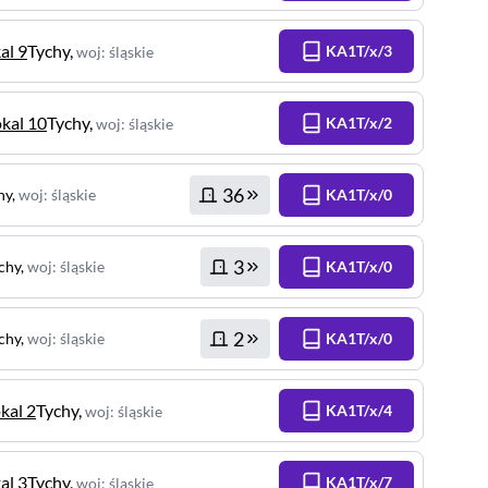
al 9
Tychy
,
KA1T/x/3
woj
:
śląskie
okal 10
Tychy
,
KA1T/x/2
woj
:
śląskie
36
hy
,
woj
:
śląskie
KA1T/x/0
3
chy
,
woj
:
śląskie
KA1T/x/0
2
chy
,
woj
:
śląskie
KA1T/x/0
okal 2
Tychy
,
KA1T/x/4
woj
:
śląskie
al 3
Tychy
,
KA1T/x/7
woj
:
śląskie