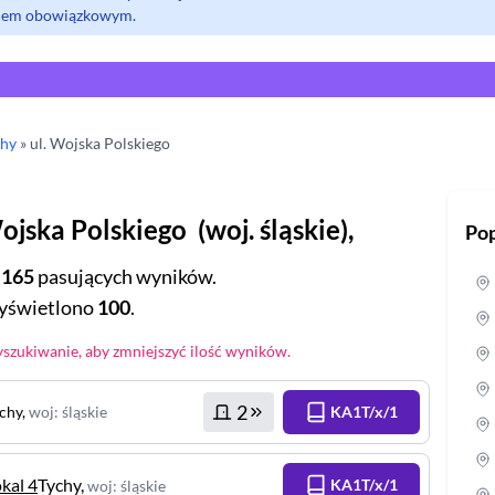
olem obowiązkowym.
chy
» ul.
Wojska Polskiego
ojska Polskiego
(
woj.
śląskie
),
Pop
:
165
pasujących wyników.
świetlono
100
.
zukiwanie, aby zmniejszyć ilość wyników.
2
chy
,
woj
:
śląskie
KA1T/x/1
okal 4
Tychy
,
KA1T/x/1
woj
:
śląskie