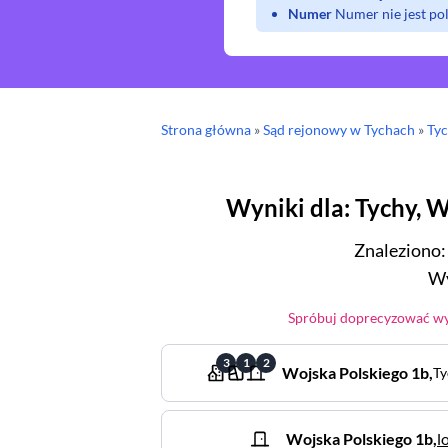
Numer
Numer nie jest p
Strona główna
»
Sąd rejonowy
w Tychach
»
Ty
Wyniki dla
:
Tychy
,
W
Znaleziono
Wy
Spróbuj doprecyzować wys
3
1
2
Wojska Polskiego
1b
,
Ty
Wojska Polskiego
1b
,
l