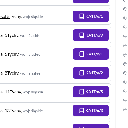
okal 5
Tychy
,
KA1T/x/1
woj
:
śląskie
al 6
Tychy
,
KA1T/x/9
woj
:
śląskie
al 6
Tychy
,
KA1T/x/1
woj
:
śląskie
al 8
Tychy
,
KA1T/x/2
woj
:
śląskie
kal 11
Tychy
,
KA1T/x/5
woj
:
śląskie
kal 13
Tychy
,
KA1T/x/3
woj
:
śląskie