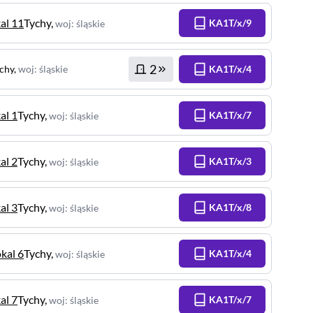
kal 11
Tychy
,
KA1T/x/9
woj
:
śląskie
2
chy
,
woj
:
śląskie
KA1T/x/4
al 1
Tychy
,
KA1T/x/7
woj
:
śląskie
al 2
Tychy
,
KA1T/x/3
woj
:
śląskie
al 3
Tychy
,
KA1T/x/8
woj
:
śląskie
okal 6
Tychy
,
KA1T/x/4
woj
:
śląskie
al 7
Tychy
,
KA1T/x/7
woj
:
śląskie