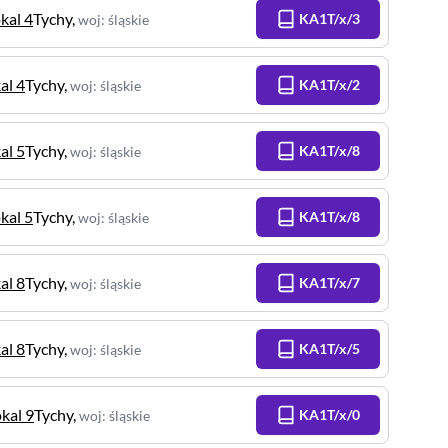
okal 4
Tychy
,
KA1T/x/3
woj
:
śląskie
al 4
Tychy
,
KA1T/x/2
woj
:
śląskie
al 5
Tychy
,
KA1T/x/8
woj
:
śląskie
okal 5
Tychy
,
KA1T/x/8
woj
:
śląskie
al 8
Tychy
,
KA1T/x/7
woj
:
śląskie
al 8
Tychy
,
KA1T/x/5
woj
:
śląskie
okal 9
Tychy
,
KA1T/x/0
woj
:
śląskie