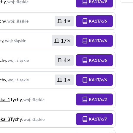
chy
,
KA1T/x/9
woj
:
śląskie
1
chy
,
woj
:
śląskie
KA1T/x/6
17
hy
,
woj
:
śląskie
KA1T/x/6
4
chy
,
woj
:
śląskie
KA1T/x/6
1
chy
,
woj
:
śląskie
KA1T/x/6
okal 1
Tychy
,
KA1T/x/2
woj
:
śląskie
okal 3
Tychy
,
KA1T/x/7
woj
:
śląskie