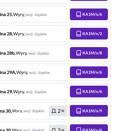
ina
25
,
Wyry
,
KA1M/x/6
woj
:
śląskie
ina
28
,
Wyry
,
KA1M/x/2
woj
:
śląskie
ina
28b
,
Wyry
,
KA1M/x/8
woj
:
śląskie
ina
29A
,
Wyry
,
KA1M/x/6
woj
:
śląskie
ina
29
,
Wyry
,
KA1M/x/6
woj
:
śląskie
2
ina
30
,
Wyry
,
woj
:
śląskie
KA1M/x/9
2
ina
30
,
Wyry
,
woj
:
śląskie
KA1M/x/6