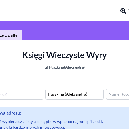
e Działki
Księgi Wieczyste
Wyry
ul.
Puszkina (Aleksandra)
wg adresu:
wybierzesz z listy, ale najpierw wpisz co najmniej 4 znaki.
eczna dla bardzo małych miejscowości.