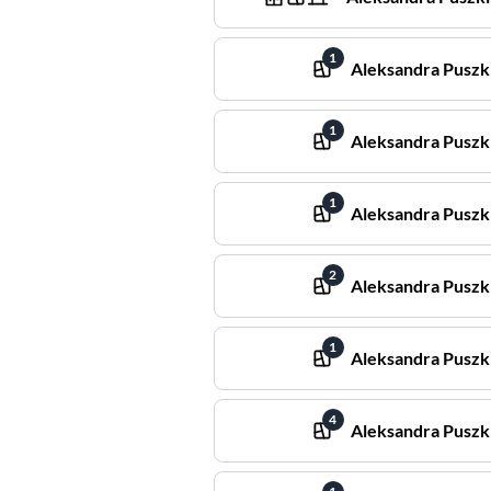
1
Aleksandra Puszk
1
Aleksandra Puszk
1
Aleksandra Puszk
2
Aleksandra Puszk
1
Aleksandra Puszk
4
Aleksandra Puszk