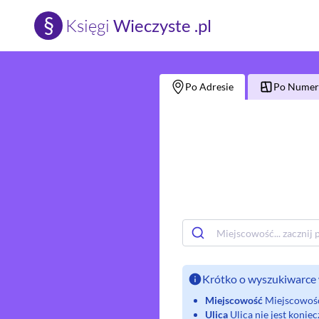
§
Księgi
Wieczyste .pl
Po Adresie
Po Numerz
Krótko o wyszukiwarce 
Miejscowość
Miejscowość 
Ulica
Ulica nie jest koni