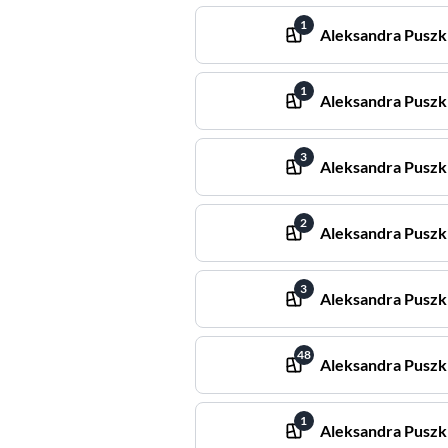
1
Aleksandra Puszk
1
Aleksandra Puszk
3
Aleksandra Puszk
2
Aleksandra Puszk
3
Aleksandra Puszk
48
Aleksandra Puszk
1
Aleksandra Puszk