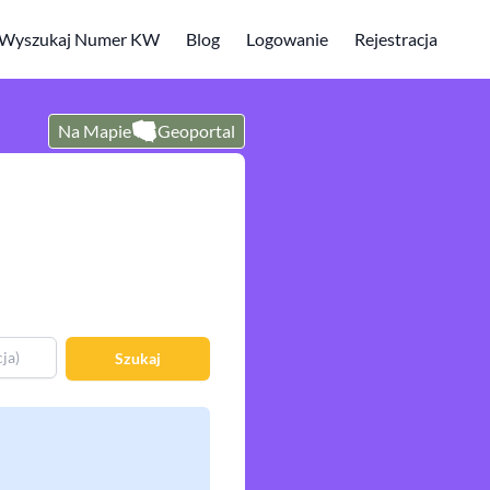
Wyszukaj Numer KW
Blog
Logowanie
Rejestracja
Na Mapie
Geoportal
Szukaj