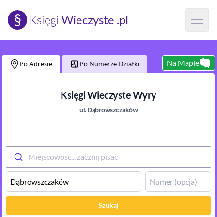
§
Księgi
Wieczyste .pl
Open m
Na Mapie
Po Adresie
Po Numerze Działki
Księgi Wieczyste
Wyry
ul.
Dąbrowszczaków
Miejscowość... zacznij pisać
Szukaj