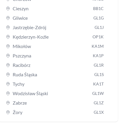
Cieszyn
BB1C
Gliwice
GL1G
Jastrzębie-Zdrój
GL1J
Kędzierzyn-Koźle
OP1K
Mikołów
KA1M
Pszczyna
KA1P
Racibórz
GL1R
Ruda Śląska
GL1S
Tychy
KA1T
Wodzisław Śląski
GL1W
Zabrze
GL1Z
Żory
GL1X