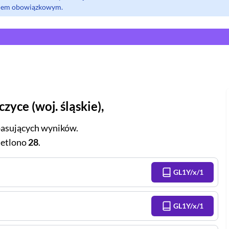
olem obowiązkowym.
czyce
(
woj.
śląskie
),
asujących wyników.
etlono
28
.
GL1Y/x/1
GL1Y/x/1