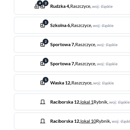
4
2
Rudzka
4
,
Raszczyce
,
woj
:
śląskie
1
Szkolna
6
,
Raszczyce
,
woj
:
śląskie
2
Sportowa
7
,
Raszczyce
,
woj
:
śląskie
1
Sportowa
7
,
Raszczyce
,
woj
:
śląskie
1
Waska
12
,
Raszczyce
,
woj
:
śląskie
Raciborska
12
,
lokal 1
Rybnik
,
woj
:
śląskie
Raciborska
12
,
lokal 10
Rybnik
,
woj
:
śląsk