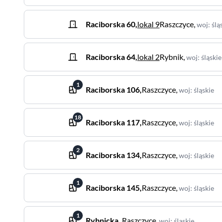
Raciborska
60
,
lokal 9
Raszczyce
,
woj
:
ślą
Raciborska
64
,
lokal 2
Rybnik
,
woj
:
śląskie
1
Raciborska
106
,
Raszczyce
,
woj
:
śląskie
18
Raciborska
117
,
Raszczyce
,
woj
:
śląskie
2
Raciborska
134
,
Raszczyce
,
woj
:
śląskie
1
Raciborska
145
,
Raszczyce
,
woj
:
śląskie
1
Rybnicka
,
Raszczyce
,
woj
:
śląskie