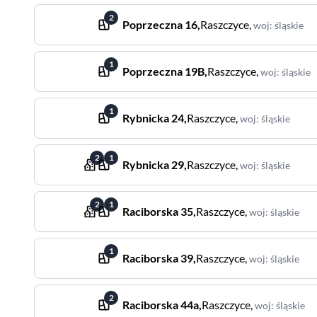
2
Poprzeczna
16
,
Raszczyce
,
woj
:
śląskie
1
Poprzeczna
19B
,
Raszczyce
,
woj
:
śląskie
1
Rybnicka
24
,
Raszczyce
,
woj
:
śląskie
2
1
Rybnicka
29
,
Raszczyce
,
woj
:
śląskie
2
1
Raciborska
35
,
Raszczyce
,
woj
:
śląskie
1
Raciborska
39
,
Raszczyce
,
woj
:
śląskie
2
Raciborska
44a
,
Raszczyce
,
woj
:
śląskie