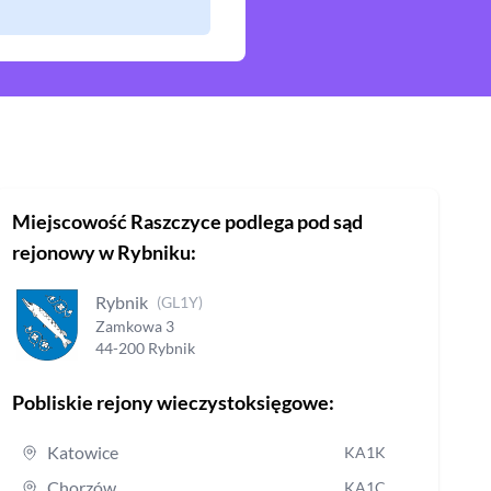
Miejscowość
Raszczyce
podlega pod sąd
rejonowy
w Rybniku
:
Rybnik
(
GL1Y
)
Zamkowa
3
44-200
Rybnik
Pobliskie rejony wieczystoksięgowe:
Katowice
KA1K
Chorzów
KA1C