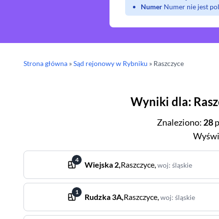
Numer
Numer nie jest p
Strona główna
»
Sąd rejonowy
w Rybniku
»
Raszczyce
Wyniki dla
:
Rasz
Znaleziono
:
28
p
Wyświ
4
Wiejska
2
,
Raszczyce
,
woj
:
śląskie
1
Rudzka
3A
,
Raszczyce
,
woj
:
śląskie