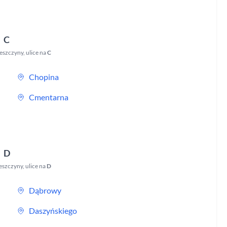
C
eszczyny
,
ulice na
C
Chopina
Cmentarna
D
eszczyny
,
ulice na
D
Dąbrowy
Daszyńskiego