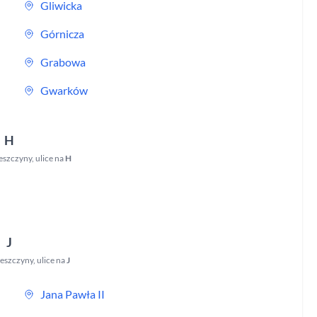
Gliwicka
Górnicza
Grabowa
Gwarków
H
eszczyny
,
ulice na
H
J
eszczyny
,
ulice na
J
Jana Pawła II