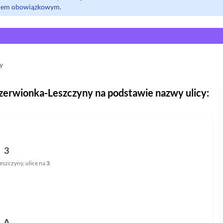
olem obowiązkowym.
y
zerwionka-Leszczyny
na podstawie nazwy ulicy:
3
eszczyny
,
ulice na
3
A