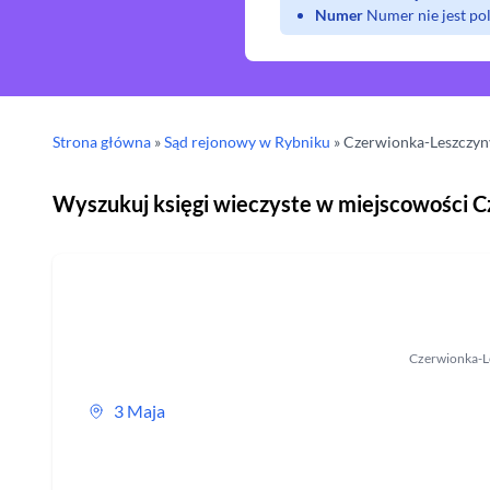
Numer
Numer nie jest p
Strona główna
»
Sąd rejonowy
w Rybniku
»
Czerwionka-Leszczyn
Wyszukuj księgi wieczyste w miejscowości
C
Czerwionka-L
3 Maja