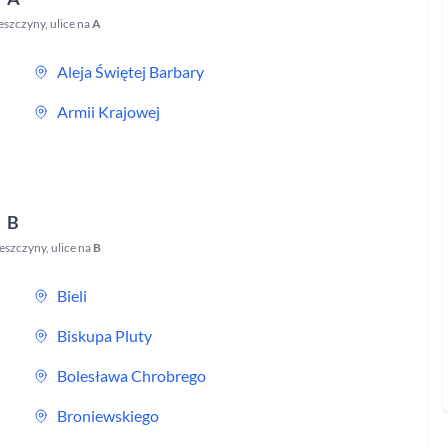
eszczyny
,
ulice na
A
Aleja Świętej Barbary
Armii Krajowej
B
eszczyny
,
ulice na
B
Bieli
Biskupa Pluty
Bolesława Chrobrego
Broniewskiego