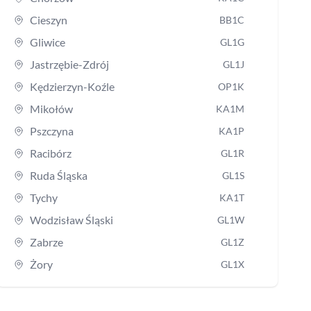
Cieszyn
BB1C
Gliwice
GL1G
Jastrzębie-Zdrój
GL1J
Kędzierzyn-Koźle
OP1K
Mikołów
KA1M
Pszczyna
KA1P
Racibórz
GL1R
Ruda Śląska
GL1S
Tychy
KA1T
Wodzisław Śląski
GL1W
Zabrze
GL1Z
Żory
GL1X