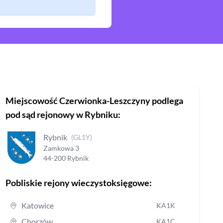
Miejscowość
Czerwionka-Leszczyny
podlega
pod sąd rejonowy
w Rybniku
:
Rybnik
(
GL1Y
)
Zamkowa
3
44-200
Rybnik
Pobliskie rejony wieczystoksięgowe:
Katowice
KA1K
Chorzów
KA1C