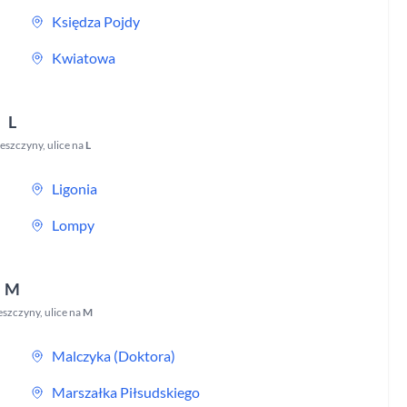
Księdza Pojdy
Kwiatowa
L
eszczyny
,
ulice na
L
Ligonia
Lompy
M
eszczyny
,
ulice na
M
Malczyka (Doktora)
Marszałka Piłsudskiego