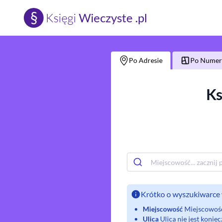
§
Księgi
Wieczyste .pl
Po Adresie
Po Numerz
Ks
Krótko o wyszukiwarce 
Miejscowość
Miejscowość 
Ulica
Ulica nie jest koni