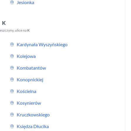
Jesionka
K
eszczyny
,
ulice na
K
Kardynała Wyszyńskiego
Kolejowa
Kombatantów
Konopnickiej
Kościelna
Kosynierów
Kruczkowskiego
Księdza Dłucika