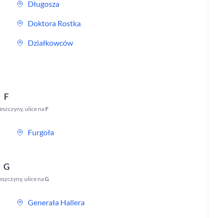
Długosza
Doktora Rostka
Działkowców
F
eszczyny
,
ulice na
F
Furgoła
G
eszczyny
,
ulice na
G
Generała Hallera