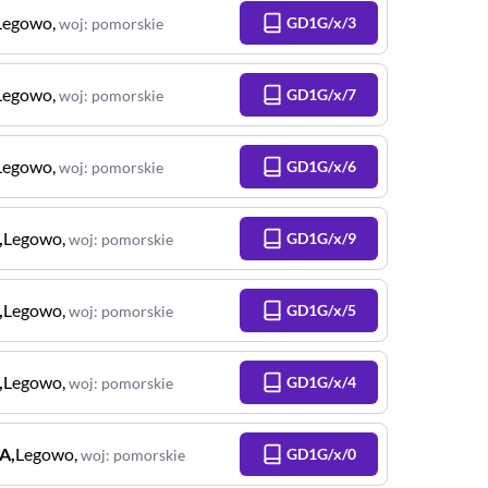
Legowo
,
GD1G/x/3
woj
:
pomorskie
Legowo
,
GD1G/x/7
woj
:
pomorskie
Legowo
,
GD1G/x/6
woj
:
pomorskie
,
Legowo
,
GD1G/x/9
woj
:
pomorskie
,
Legowo
,
GD1G/x/5
woj
:
pomorskie
,
Legowo
,
GD1G/x/4
woj
:
pomorskie
A
,
Legowo
,
GD1G/x/0
woj
:
pomorskie