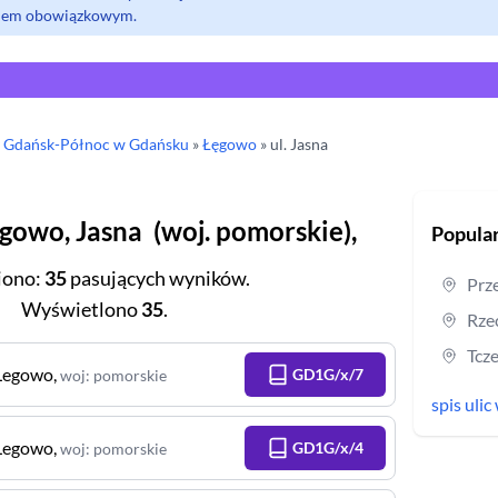
olem obowiązkowym.
y
Gdańsk-Północ w Gdańsku
»
Łęgowo
» ul.
Jasna
ęgowo
,
Jasna
(
woj.
pomorskie
),
Popular
iono
:
35
pasujących wyników.
Prz
Wyświetlono
35
.
Rze
Tcz
Legowo
,
GD1G/x/7
woj
:
pomorskie
spis uli
Legowo
,
GD1G/x/4
woj
:
pomorskie