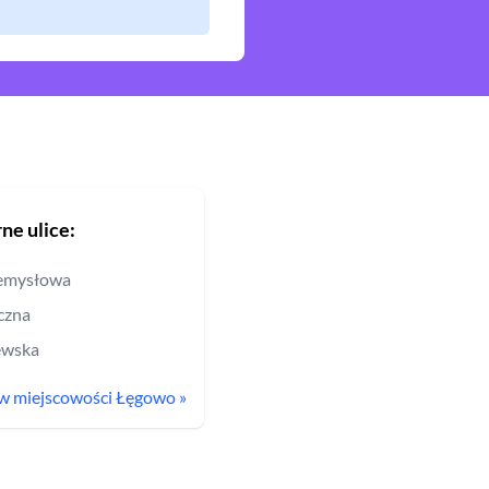
ne ulice:
emysłowa
czna
ewska
c w miejscowości
Łęgowo
»