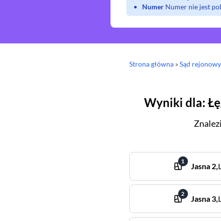
Numer
Numer nie jest p
Strona główna
»
Sąd rejonow
Wyniki dla
:
Ł
Znalez
1
Jasna
2
,
2
Jasna
3
,