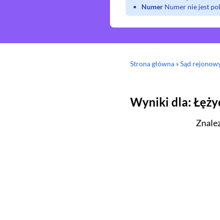
Numer
Numer nie jest p
Strona główna
»
Sąd rejonow
Wyniki dla
:
Łęży
Znale