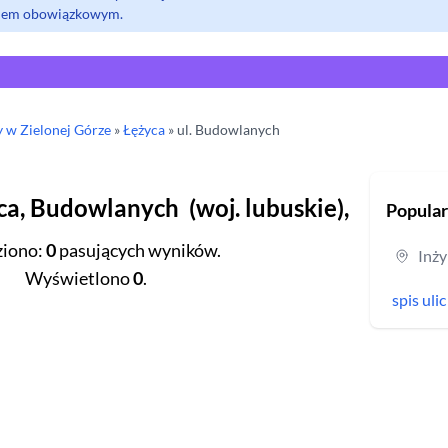
olem obowiązkowym.
y
w Zielonej Górze
»
Łężyca
» ul.
Budowlanych
ca
,
Budowlanych
(
woj.
lubuskie
),
Popular
ziono
:
0
pasujących wyników.
Inży
Wyświetlono
0
.
spis uli