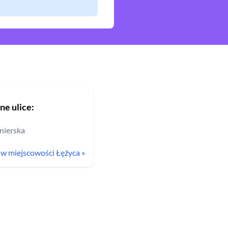
ne ulice:
nierska
c w miejscowości
Łężyca
»