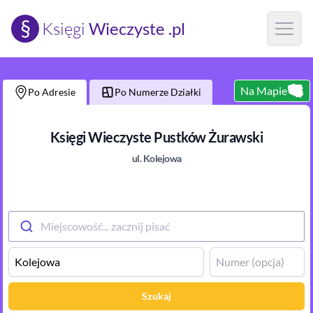
§
Księgi
Wieczyste .pl
Open m
Na Mapie
Po Adresie
Po Numerze Działki
Księgi Wieczyste
Pustków Żurawski
ul.
Kolejowa
Miejscowość... zacznij pisać
Szukaj