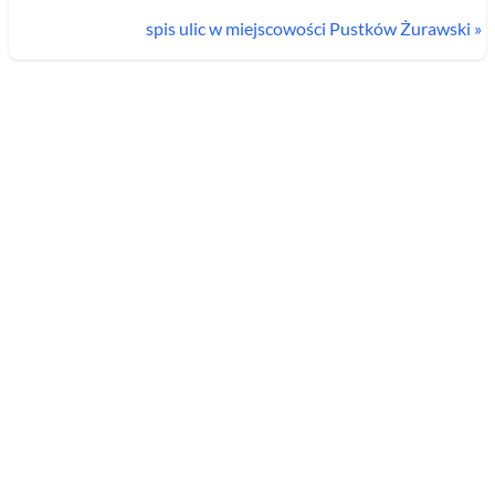
spis ulic w miejscowości
Pustków Żurawski
»