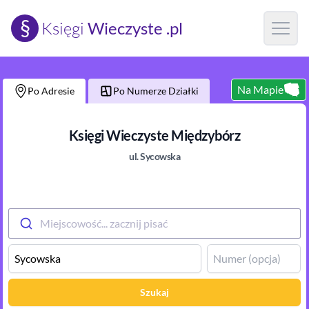
§
Księgi
Wieczyste .pl
Open m
Na Mapie
Po Adresie
Po Numerze Działki
Księgi Wieczyste
Międzybórz
ul.
Sycowska
Miejscowość... zacznij pisać
Szukaj