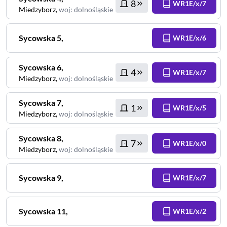
8
WR1E/x/7
Miedzyborz
,
woj
:
dolnośląskie
Sycowska
5
,
WR1E/x/6
Sycowska
6
,
4
WR1E/x/7
Miedzyborz
,
woj
:
dolnośląskie
Sycowska
7
,
1
WR1E/x/5
Miedzyborz
,
woj
:
dolnośląskie
Sycowska
8
,
7
WR1E/x/0
Miedzyborz
,
woj
:
dolnośląskie
Sycowska
9
,
WR1E/x/7
Sycowska
11
,
WR1E/x/2