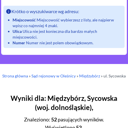
Krótko o wyszukiwarce wg adresu:
Miejscowość
Miejscowość wybierzesz z listy, ale najpierw
wpisz co najmniej 4 znaki.
Ulica
Ulica nie jest konieczna dla bardzo małych
miejscowości.
Numer
Numer nie jest polem obowiązkowym.
Strona główna
»
Sąd rejonowy
w Oleśnicy
»
Międzybórz
» ul.
Sycowska
Wyniki dla
:
Międzybórz
,
Sycowska
(
woj.
dolnośląskie
),
Znaleziono
:
52
pasujących wyników.
Wyświetlono
52
.