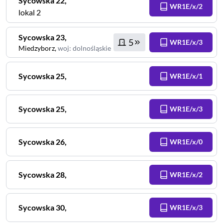
Sycowska
22
,
WR1E/x/2
lokal 2
Sycowska
23
,
5
WR1E/x/3
Miedzyborz
,
woj
:
dolnośląskie
Sycowska
25
,
WR1E/x/1
Sycowska
25
,
WR1E/x/3
Sycowska
26
,
WR1E/x/0
Sycowska
28
,
WR1E/x/2
Sycowska
30
,
WR1E/x/3