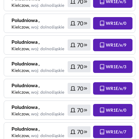
70
WR1E/x/5
Kielczow
,
woj
:
dolnośląskie
Poludniowa
,
70
WR1E/x/0
Kielczow
,
woj
:
dolnośląskie
Poludniowa
,
70
WR1E/x/9
Kielczow
,
woj
:
dolnośląskie
Poludniowa
,
70
WR1E/x/3
Kielczow
,
woj
:
dolnośląskie
Poludniowa
,
70
WR1E/x/9
Kielczow
,
woj
:
dolnośląskie
Poludniowa
,
70
WR1E/x/0
Kielczow
,
woj
:
dolnośląskie
Poludniowa
,
70
WR1E/x/7
Kielczow
,
woj
:
dolnośląskie