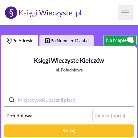
§
Księgi
Wieczyste .pl
Open m
Na Mapie
Po Adresie
Po Numerze Działki
Księgi Wieczyste
Kiełczów
ul.
Południowa
Miejscowość... zacznij pisać
Szukaj