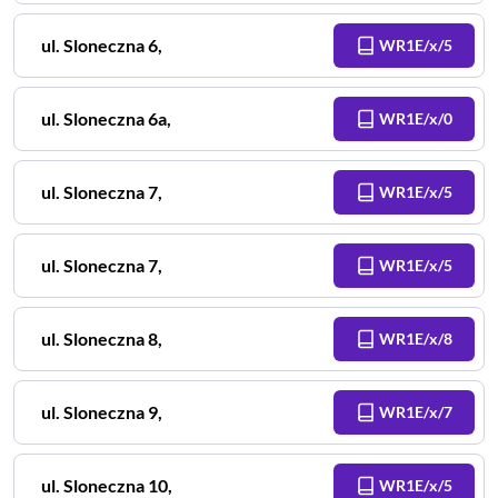
ul. Sloneczna
6
,
WR1E/x/5
ul. Sloneczna
6a
,
WR1E/x/0
ul. Sloneczna
7
,
WR1E/x/5
ul. Sloneczna
7
,
WR1E/x/5
ul. Sloneczna
8
,
WR1E/x/8
ul. Sloneczna
9
,
WR1E/x/7
ul. Sloneczna
10
,
WR1E/x/5