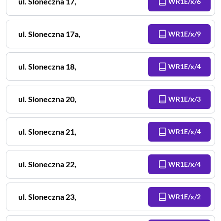
ul. Sloneczna
17
,
WR1E/x/6
ul. Sloneczna
17a
,
WR1E/x/9
ul. Sloneczna
18
,
WR1E/x/4
ul. Sloneczna
20
,
WR1E/x/3
ul. Sloneczna
21
,
WR1E/x/4
ul. Sloneczna
22
,
WR1E/x/4
ul. Sloneczna
23
,
WR1E/x/2