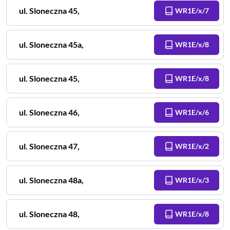
ul. Sloneczna
45
,
WR1E/x/7
ul. Sloneczna
45a
,
WR1E/x/8
ul. Sloneczna
45
,
WR1E/x/8
ul. Sloneczna
46
,
WR1E/x/6
ul. Sloneczna
47
,
WR1E/x/2
ul. Sloneczna
48a
,
WR1E/x/3
ul. Sloneczna
48
,
WR1E/x/8