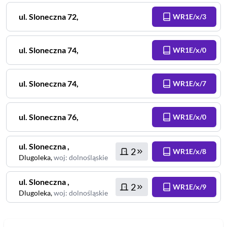
ul. Sloneczna
72
,
WR1E/x/3
ul. Sloneczna
74
,
WR1E/x/0
ul. Sloneczna
74
,
WR1E/x/7
ul. Sloneczna
76
,
WR1E/x/0
ul. Sloneczna
,
2
WR1E/x/8
Dlugoleka
,
woj
:
dolnośląskie
ul. Sloneczna
,
2
WR1E/x/9
Dlugoleka
,
woj
:
dolnośląskie