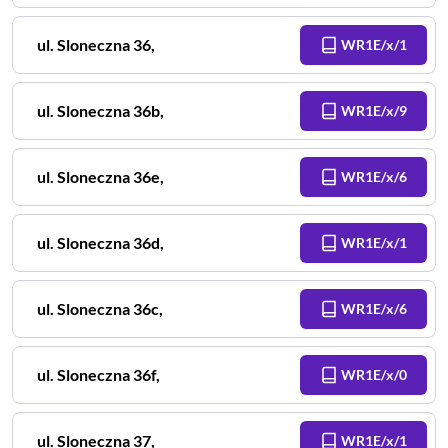
ul. Sloneczna
36
,
WR1E/x/1
ul. Sloneczna
36b
,
WR1E/x/9
ul. Sloneczna
36e
,
WR1E/x/6
ul. Sloneczna
36d
,
WR1E/x/1
ul. Sloneczna
36c
,
WR1E/x/6
ul. Sloneczna
36f
,
WR1E/x/0
ul. Sloneczna
37
,
WR1E/x/1