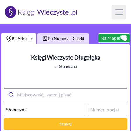
§
Księgi
Wieczyste .pl
Open m
Na Mapie
Po Adresie
Po Numerze Działki
Księgi Wieczyste
Długołęka
ul.
Słoneczna
Miejscowość... zacznij pisać
Szukaj