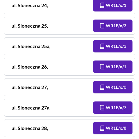
ul. Sloneczna
24
,
WR1E/x/1
ul. Sloneczna
25
,
WR1E/x/3
ul. Sloneczna
25a
,
WR1E/x/3
ul. Sloneczna
26
,
WR1E/x/1
ul. Sloneczna
27
,
WR1E/x/0
ul. Sloneczna
27a
,
WR1E/x/7
ul. Sloneczna
28
,
WR1E/x/8