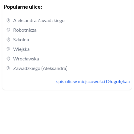
Popularne ulice:
Aleksandra Zawadzkiego
Robotnicza
Szkolna
Wiejska
Wrocławska
Zawadzkiego (Aleksandra)
spis ulic w miejscowości
Długołęka
»