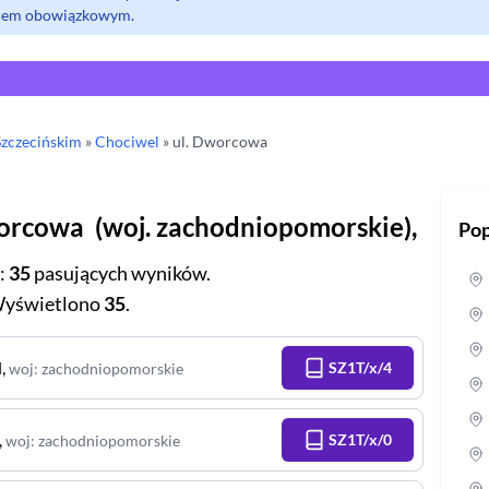
olem obowiązkowym.
Szczecińskim
»
Chociwel
» ul.
Dworcowa
orcowa
(
woj.
zachodniopomorskie
),
Pop
:
35
pasujących wyników.
yświetlono
35
.
l
,
SZ1T/x/4
woj
:
zachodniopomorskie
,
SZ1T/x/0
woj
:
zachodniopomorskie