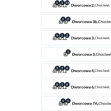
1
1
14
Dworcowa
2
,
Chociwel
,
1
2
Dworcowa
3b
,
Chociw
4
1
2
Dworcowa
3
,
Chociwel
,
1
Dworcowa
3
,
Chociwe
3
1
6
Dworcowa
4
,
Chociwel
,
6
1
6
Dworcowa
6
,
Chociwel
,
1
1
Dworcowa
7A
,
Chociw