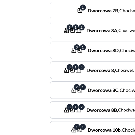
1
Dworcowa
7B
,
Chociw
3
1
2
Dworcowa
8A
,
Chociwe
3
1
Dworcowa
8D
,
Chociw
3
1
5
Dworcowa
8
,
Chociwel
,
2
1
Dworcowa
8C
,
Chociw
3
1
2
Dworcowa
8B
,
Chociwe
1
1
Dworcowa
10b
,
Choci