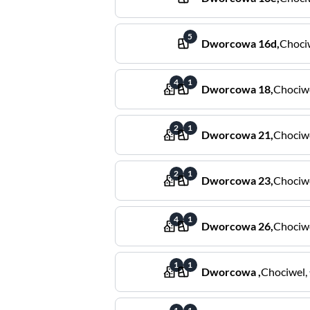
5
Dworcowa
16d
,
Choci
4
1
Dworcowa
18
,
Chociw
2
1
Dworcowa
21
,
Chociw
2
1
Dworcowa
23
,
Chociw
4
1
Dworcowa
26
,
Chociw
1
1
Dworcowa
,
Chociwel
,