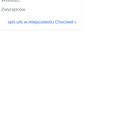
Zwycięzców
spis ulic w miejscowości
Chociwel
»