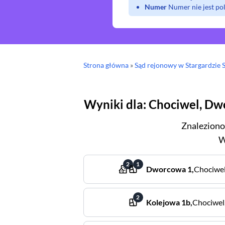
Numer
Numer nie jest p
Strona główna
»
Sąd rejonowy
w Stargardzie 
Wyniki dla
:
Chociwel
,
Dw
Znaleziono
W
2
1
Dworcowa
1
,
Chociwe
2
Kolejowa
1b
,
Chociwel