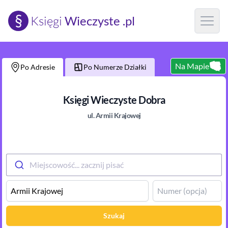
§
Księgi
Wieczyste .pl
Open m
Na Mapie
Po Adresie
Po Numerze Działki
Księgi Wieczyste
Dobra
ul.
Armii Krajowej
Miejscowość... zacznij pisać
Szukaj