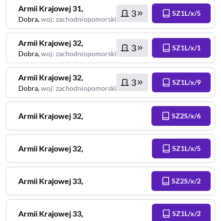
Armii Krajowej
31
,
3
SZ1L/x/5
Dobra
,
woj
:
zachodniopomorskie
Armii Krajowej
32
,
3
SZ1L/x/1
Dobra
,
woj
:
zachodniopomorskie
Armii Krajowej
32
,
3
SZ1L/x/9
Dobra
,
woj
:
zachodniopomorskie
Armii Krajowej
32
,
SZ2S/x/6
Armii Krajowej
32
,
SZ1L/x/5
Armii Krajowej
33
,
SZ2S/x/2
Armii Krajowej
33
,
SZ1L/x/2