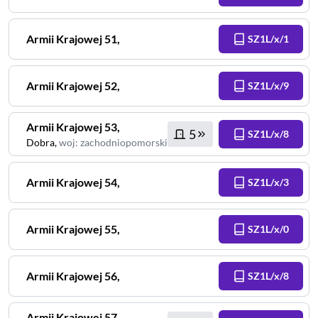
Armii Krajowej
51
,
SZ1L/x/1
Armii Krajowej
52
,
SZ1L/x/9
Armii Krajowej
53
,
5
SZ1L/x/8
Dobra
,
woj
:
zachodniopomorskie
Armii Krajowej
54
,
SZ1L/x/3
Armii Krajowej
55
,
SZ1L/x/0
Armii Krajowej
56
,
SZ1L/x/8
Armii Krajowej
57
,