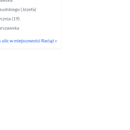
łsudskiego (Józefa)
ycznia (19)
rszawska
s ulic w miejscowości
Raciąż
»