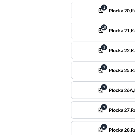
1
Plocka
20
,
R
10
Plocka
21
,
R
1
Plocka
22
,
R
1
Plocka
25
,
R
1
Plocka
26A
,
1
Plocka
27
,
R
6
Plocka
28
,
R