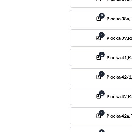
9
Plocka
38a
,
1
Plocka
39
,
R
1
Plocka
41
,
R
1
Plocka
42/1
1
Plocka
42
,
R
1
Plocka
42a
,