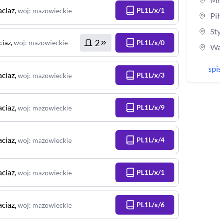
aciaz
,
PL1L/x/1
woj
:
mazowieckie
Pi
St
2
ciaz
,
woj
:
mazowieckie
PL1L/x/0
Wa
spi
aciaz
,
PL1L/x/3
woj
:
mazowieckie
aciaz
,
PL1L/x/9
woj
:
mazowieckie
aciaz
,
PL1L/x/4
woj
:
mazowieckie
aciaz
,
PL1L/x/1
woj
:
mazowieckie
aciaz
,
PL1L/x/6
woj
:
mazowieckie