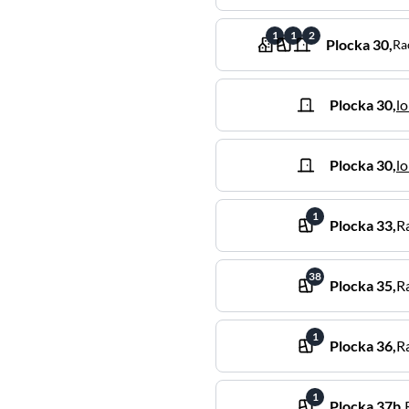
1
1
2
Plocka
30
,
Ra
Plocka
30
,
lo
Plocka
30
,
lo
1
Plocka
33
,
R
38
Plocka
35
,
R
1
Plocka
36
,
R
1
Plocka
37b
,