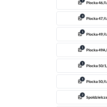
1
Plocka
46
,
R
3
Plocka
47
,
R
1
Plocka
49
,
R
1
Plocka
49A
,
1
Plocka
50/1
1
Plocka
50
,
R
2
Spoldzielcz