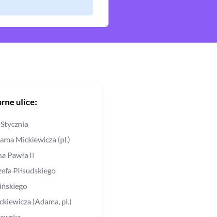
rne ulice:
 Stycznia
ama Mickiewicza (pl.)
na Pawła II
zefa Piłsudskiego
lińskiego
ckiewicza (Adama, pl.)
awska