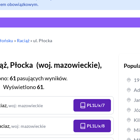
olem obowiązkowym.
łońsku
»
Raciąż
» ul.
Płocka
ąż
,
Płocka
(
woj.
mazowieckie
),
Popula
ono
:
61
pasujących wyników.
19
Wyświetlono
61
.
Ad
Ja
iaz
,
PL1L/x/7
woj
:
mazowieckie
Jó
Ki
aciaz
,
PL1L/x/8
woj
:
mazowieckie
Mi
Mł