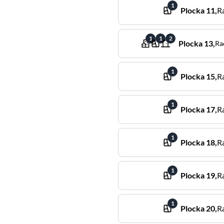
1
Plocka
11
,
R
1
1
2
Plocka
13
,
Ra
1
Plocka
15
,
R
1
Plocka
17
,
R
1
Plocka
18
,
R
1
Plocka
19
,
R
1
Plocka
20
,
R