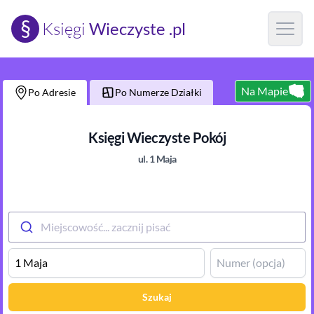
§
Księgi
Wieczyste .pl
Open m
Na Mapie
Po Adresie
Po Numerze Działki
Księgi Wieczyste
Pokój
ul.
1 Maja
Miejscowość... zacznij pisać
Szukaj