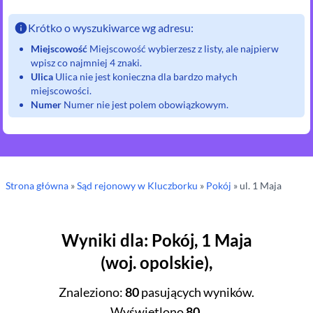
Krótko o wyszukiwarce wg adresu:
Miejscowość
Miejscowość wybierzesz z listy, ale najpierw
wpisz co najmniej 4 znaki.
Ulica
Ulica nie jest konieczna dla bardzo małych
miejscowości.
Numer
Numer nie jest polem obowiązkowym.
Strona główna
»
Sąd rejonowy
w Kluczborku
»
Pokój
» ul.
1 Maja
Wyniki dla
:
Pokój
,
1 Maja
(
woj.
opolskie
),
Znaleziono
:
80
pasujących wyników.
Wyświetlono
80
.