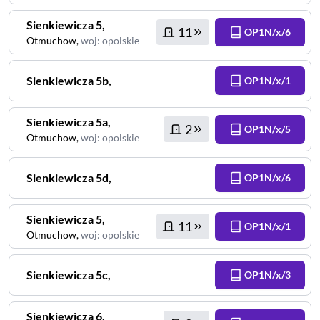
Sienkiewicza
5
,
11
OP1N/x/6
Otmuchow
,
woj
:
opolskie
Sienkiewicza
5b
,
OP1N/x/1
Sienkiewicza
5a
,
2
OP1N/x/5
Otmuchow
,
woj
:
opolskie
Sienkiewicza
5d
,
OP1N/x/6
Sienkiewicza
5
,
11
OP1N/x/1
Otmuchow
,
woj
:
opolskie
Sienkiewicza
5c
,
OP1N/x/3
Sienkiewicza
6
,