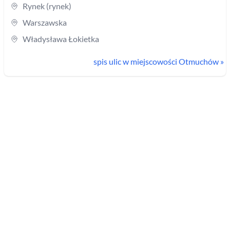
Rynek (rynek)
Warszawska
Władysława Łokietka
spis ulic w miejscowości
Otmuchów
»