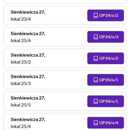
Sienkiewicza
27
,
OP1N/x/2
lokal 23/4
Sienkiewicza
27
,
OP1N/x/3
lokal 25/6
Sienkiewicza
27
,
OP1N/x/2
lokal 25/2
Sienkiewicza
27
,
OP1N/x/1
lokal 25/3
Sienkiewicza
27
,
OP1N/x/1
lokal 25/5
Sienkiewicza
27
,
OP1N/x/4
lokal 25/4