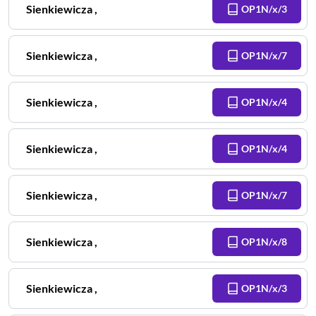
Sienkiewicza
,
OP1N/x/3
Sienkiewicza
,
OP1N/x/7
Sienkiewicza
,
OP1N/x/4
Sienkiewicza
,
OP1N/x/4
Sienkiewicza
,
OP1N/x/7
Sienkiewicza
,
OP1N/x/8
Sienkiewicza
,
OP1N/x/3