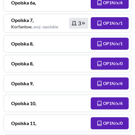
Opolska
6a
,
OP1N/x/6
Opolska
7
,
3
OP1N/x/1
Korfantow
,
woj
:
opolskie
Opolska
8
,
OP1N/x/1
Opolska
8
,
OP1N/x/0
Opolska
9
,
OP1N/x/6
Opolska
10
,
OP1N/x/6
Opolska
11
,
OP1N/x/0