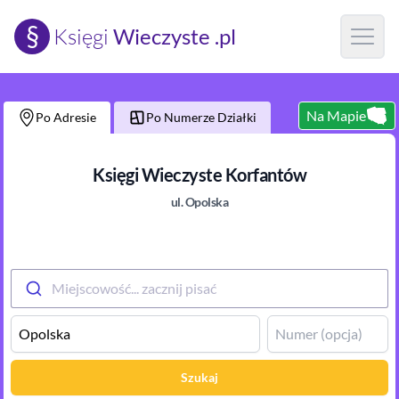
§
Księgi
Wieczyste .pl
Open m
Na Mapie
Po Adresie
Po Numerze Działki
Księgi Wieczyste
Korfantów
ul.
Opolska
Miejscowość... zacznij pisać
Szukaj