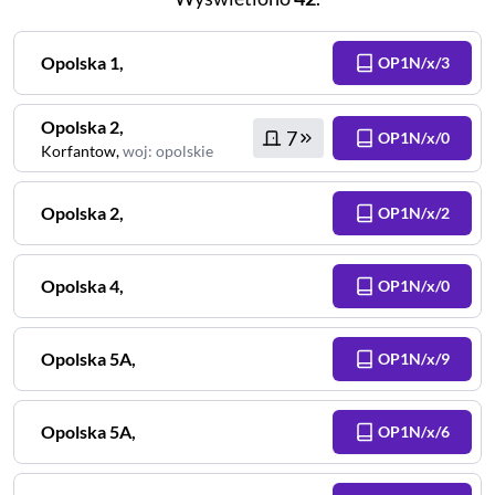
Opolska
1
,
OP1N/x/3
Opolska
2
,
7
OP1N/x/0
Korfantow
,
woj
:
opolskie
Opolska
2
,
OP1N/x/2
Opolska
4
,
OP1N/x/0
Opolska
5A
,
OP1N/x/9
Opolska
5A
,
OP1N/x/6