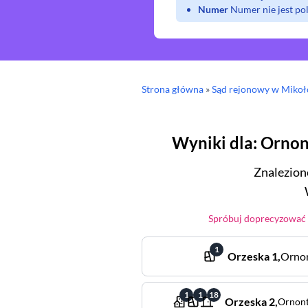
Numer
Numer nie jest p
Strona główna
»
Sąd rejonowy
w Mikoł
Wyniki dla
:
Ornon
Znalezion
Spróbuj doprecyzować w
1
Orzeska
1
,
Orno
1
1
18
Orzeska
2
,
Ornon