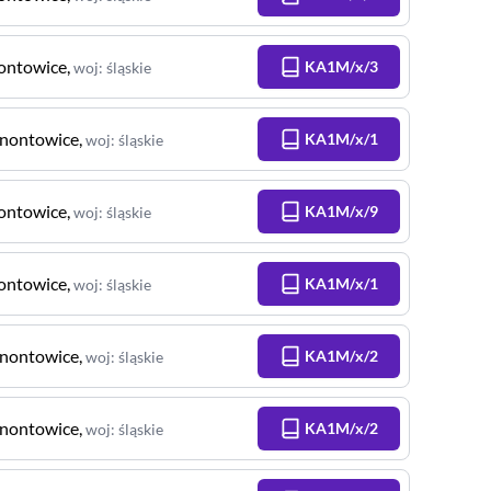
ontowice
,
KA1M/x/3
woj
:
śląskie
nontowice
,
KA1M/x/1
woj
:
śląskie
ontowice
,
KA1M/x/9
woj
:
śląskie
ontowice
,
KA1M/x/1
woj
:
śląskie
nontowice
,
KA1M/x/2
woj
:
śląskie
nontowice
,
KA1M/x/2
woj
:
śląskie