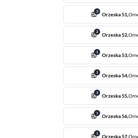
3
Orzeska
51
,
Orn
2
Orzeska
52
,
Orn
1
Orzeska
53
,
Orn
1
Orzeska
54
,
Orn
3
Orzeska
55
,
Orn
1
Orzeska
56
,
Orn
1
Orzeska
57
,
Orn