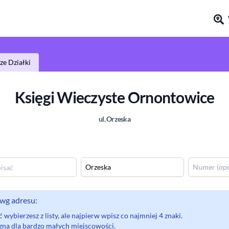
e Działki
Księgi Wieczyste
Ornontowice
ul.
Orzeska
wg adresu:
wybierzesz z listy, ale najpierw wpisz co najmniej 4 znaki.
eczna dla bardzo małych miejscowości.