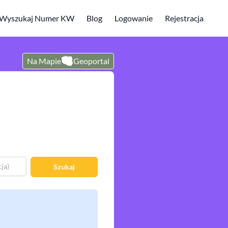
Wyszukaj Numer KW
Blog
Logowanie
Rejestracja
Na Mapie
Geoportal
Szukaj