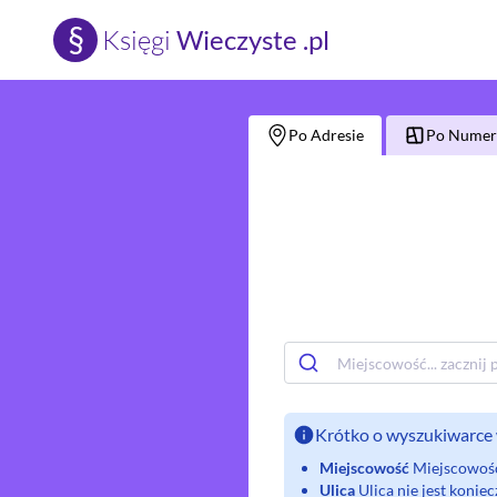
§
Księgi
Wieczyste .pl
Po Adresie
Po Numerz
Krótko o wyszukiwarce 
Miejscowość
Miejscowość 
Ulica
Ulica nie jest koni