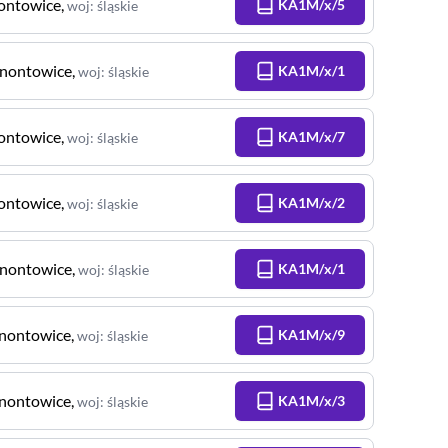
ontowice
,
KA1M/x/5
woj
:
śląskie
nontowice
,
KA1M/x/1
woj
:
śląskie
ontowice
,
KA1M/x/7
woj
:
śląskie
ontowice
,
KA1M/x/2
woj
:
śląskie
nontowice
,
KA1M/x/1
woj
:
śląskie
nontowice
,
KA1M/x/9
woj
:
śląskie
nontowice
,
KA1M/x/3
woj
:
śląskie