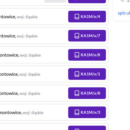
spis u
ntowice
,
KA1M/x/4
woj
:
śląskie
ntowice
,
KA1M/x/7
woj
:
śląskie
ontowice
,
KA1M/x/8
woj
:
śląskie
ontowice
,
KA1M/x/1
woj
:
śląskie
ontowice
,
KA1M/x/8
woj
:
śląskie
nontowice
,
KA1M/x/3
woj
:
śląskie