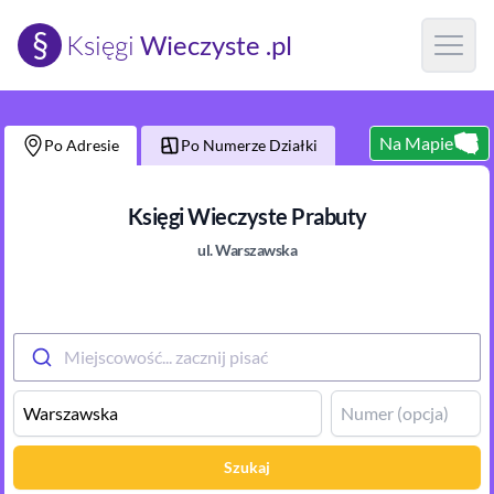
§
Księgi
Wieczyste .pl
Open m
Na Mapie
Po Adresie
Po Numerze Działki
Księgi Wieczyste
Prabuty
ul.
Warszawska
Miejscowość... zacznij pisać
Szukaj