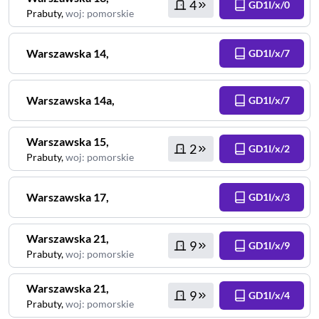
4
GD1I/x/0
Prabuty
,
woj
:
pomorskie
Warszawska
14
,
GD1I/x/7
Warszawska
14a
,
GD1I/x/7
Warszawska
15
,
2
GD1I/x/2
Prabuty
,
woj
:
pomorskie
Warszawska
17
,
GD1I/x/3
Warszawska
21
,
9
GD1I/x/9
Prabuty
,
woj
:
pomorskie
Warszawska
21
,
9
GD1I/x/4
Prabuty
,
woj
:
pomorskie