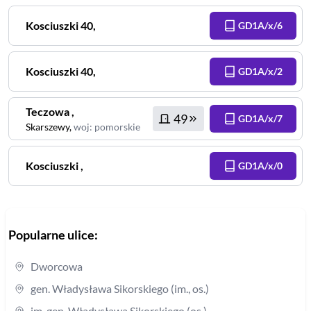
Kosciuszki
40
,
GD1A/x/6
Kosciuszki
40
,
GD1A/x/2
Teczowa
,
49
GD1A/x/7
Skarszewy
,
woj
:
pomorskie
Kosciuszki
,
GD1A/x/0
Popularne ulice:
Dworcowa
gen. Władysława Sikorskiego (im., os.)
im. gen. Władysława Sikorskiego (os.)