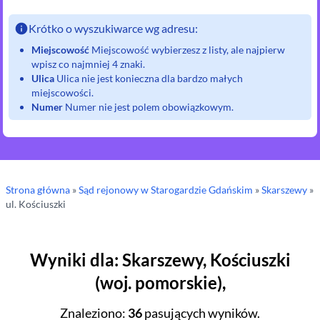
Krótko o wyszukiwarce wg adresu:
Miejscowość
Miejscowość wybierzesz z listy, ale najpierw
wpisz co najmniej 4 znaki.
Ulica
Ulica nie jest konieczna dla bardzo małych
miejscowości.
Numer
Numer nie jest polem obowiązkowym.
Strona główna
»
Sąd rejonowy
w Starogardzie Gdańskim
»
Skarszewy
»
ul.
Kościuszki
Wyniki dla
:
Skarszewy
,
Kościuszki
(
woj.
pomorskie
),
Znaleziono
:
36
pasujących wyników.