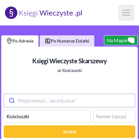
§
Księgi
Wieczyste .pl
Open m
Na Mapie
Po Adresie
Po Numerze Działki
Księgi Wieczyste
Skarszewy
ul.
Kościuszki
Miejscowość... zacznij pisać
Szukaj