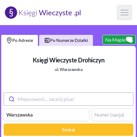
§
Księgi
Wieczyste .pl
Open m
Na Mapie
Po Adresie
Po Numerze Działki
Księgi Wieczyste
Drohiczyn
ul.
Warszawska
Miejscowość... zacznij pisać
Szukaj