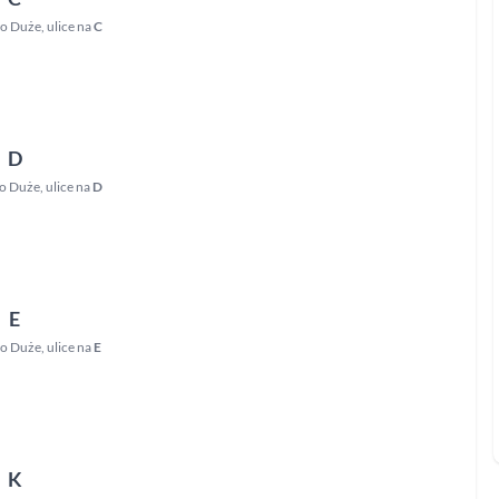
o Duże
,
ulice na
C
D
o Duże
,
ulice na
D
E
o Duże
,
ulice na
E
K