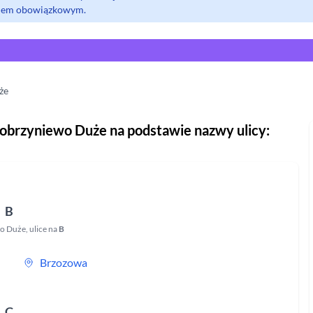
olem obowiązkowym.
że
obrzyniewo Duże
na podstawie nazwy ulicy:
B
o Duże
,
ulice na
B
Brzozowa
C