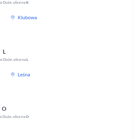
o Duże
,
ulice na
K
Klubowa
L
o Duże
,
ulice na
L
Leśna
O
o Duże
,
ulice na
O