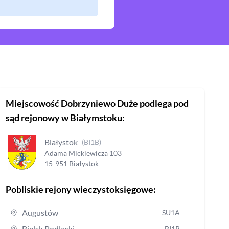
Miejscowość
Dobrzyniewo Duże
podlega pod
sąd rejonowy
w Białymstoku
:
Białystok
(
BI1B
)
Adama Mickiewicza
103
15-951
Białystok
Pobliskie rejony wieczystoksięgowe:
Augustów
SU1A
Bielsk Podlaski
BI1P