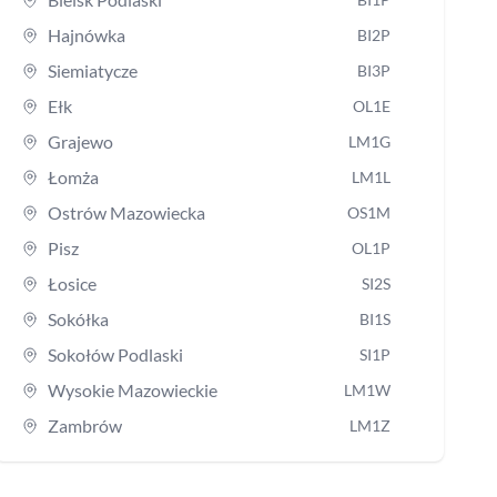
Hajnówka
BI2P
Siemiatycze
BI3P
Ełk
OL1E
Grajewo
LM1G
Łomża
LM1L
Ostrów Mazowiecka
OS1M
Pisz
OL1P
Łosice
SI2S
Sokółka
BI1S
Sokołów Podlaski
SI1P
Wysokie Mazowieckie
LM1W
Zambrów
LM1Z