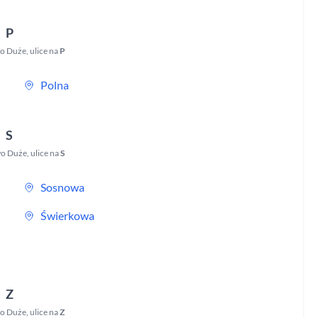
P
o Duże
,
ulice na
P
Polna
S
o Duże
,
ulice na
S
Sosnowa
Świerkowa
Z
o Duże
,
ulice na
Z