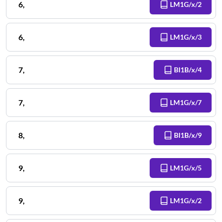
6
,
LM1G/x/2
6
,
LM1G/x/3
7
,
BI1B/x/4
7
,
LM1G/x/7
8
,
BI1B/x/9
9
,
LM1G/x/5
9
,
LM1G/x/2