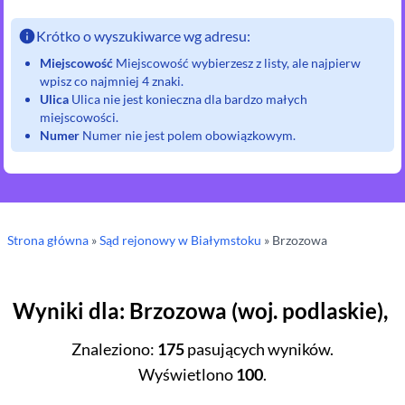
Krótko o wyszukiwarce wg adresu:
Miejscowość
Miejscowość wybierzesz z listy, ale najpierw
wpisz co najmniej 4 znaki.
Ulica
Ulica nie jest konieczna dla bardzo małych
miejscowości.
Numer
Numer nie jest polem obowiązkowym.
Strona główna
»
Sąd rejonowy
w Białymstoku
»
Brzozowa
Wyniki dla
:
Brzozowa
(
woj.
podlaskie
),
Znaleziono
:
175
pasujących wyników.
Wyświetlono
100
.