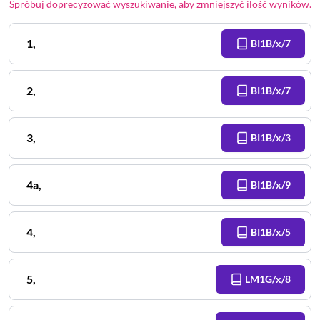
Spróbuj doprecyzować wyszukiwanie, aby zmniejszyć ilość wyników.
1
,
BI1B/x/7
2
,
BI1B/x/7
3
,
BI1B/x/3
4a
,
BI1B/x/9
4
,
BI1B/x/5
5
,
LM1G/x/8