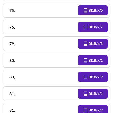
75
,
BI1B/x/0
76
,
BI1B/x/7
79
,
BI1B/x/3
80
,
BI1B/x/1
80
,
BI1B/x/9
81
,
BI1B/x/1
81
,
BI1B/x/9