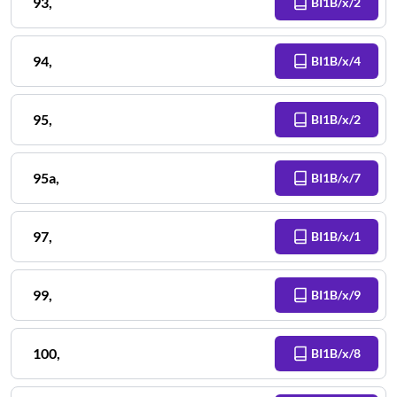
93
,
BI1B/x/2
94
,
BI1B/x/4
95
,
BI1B/x/2
95a
,
BI1B/x/7
97
,
BI1B/x/1
99
,
BI1B/x/9
100
,
BI1B/x/8