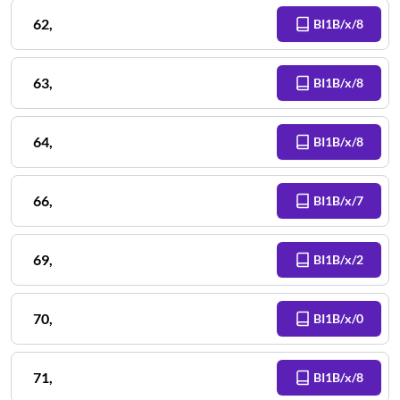
62
,
BI1B/x/8
63
,
BI1B/x/8
64
,
BI1B/x/8
66
,
BI1B/x/7
69
,
BI1B/x/2
70
,
BI1B/x/0
71
,
BI1B/x/8