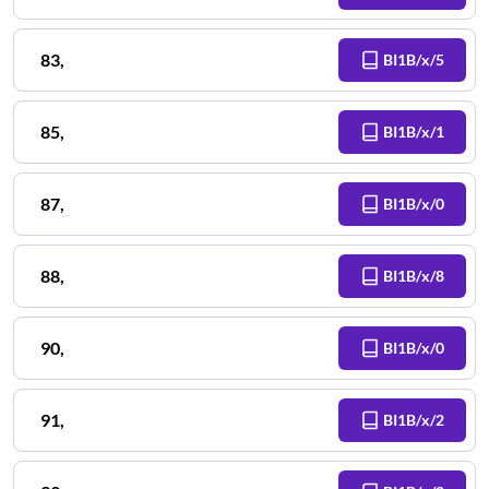
83
,
BI1B/x/5
85
,
BI1B/x/1
87
,
BI1B/x/0
88
,
BI1B/x/8
90
,
BI1B/x/0
91
,
BI1B/x/2